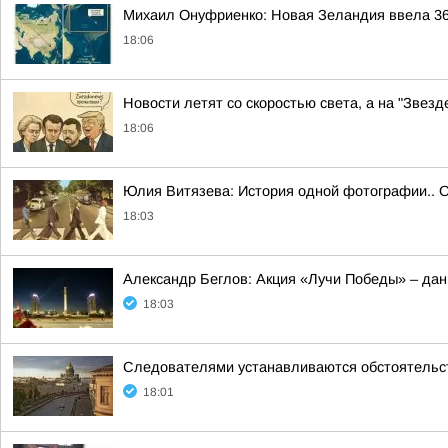
Михаил Онуфриенко: Новая Зеландия ввела 36-
18:06
Новости летят со скоростью света, а на "Звез
18:06
Юлия Витязева: История одной фотографии.. О
18:03
Александр Беглов: Акция «Лучи Победы» – дан
18:03
Следователями устанавливаются обстоятельств
18:01