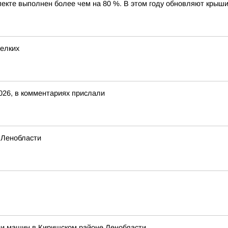
екте выполнен более чем на 80 %. В этом году обновляют крыши
белких
026, в комментариях прислали
 Ленобласти
ии машин в Киришском районе Ленобласти