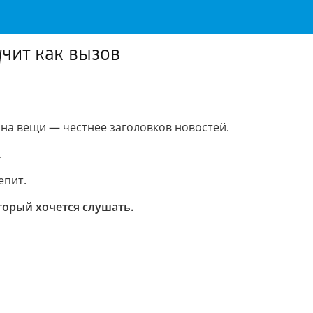
чит как вызов
д на вещи — честнее заголовков новостей.
.
епит.
оторый хочется слушать.