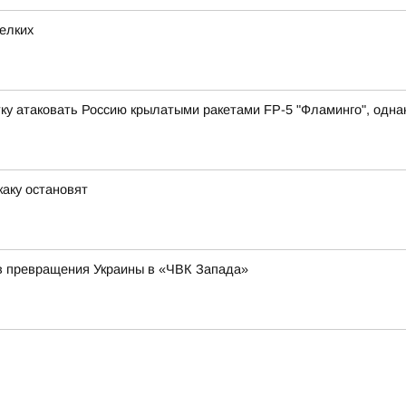
елких
у атаковать Россию крылатыми ракетами FP-5 "Фламинго", однако
каку остановят
в превращения Украины в «ЧВК Запада»