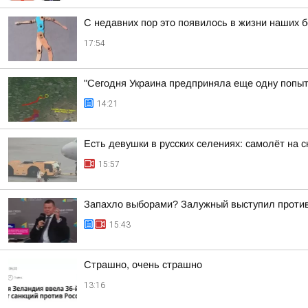
С недавних пор это появилось в жизни наших б
17:54
"Сегодня Украина предприняла еще одну попытк
14:21
Есть девушки в русских селениях: самолёт на с
15:57
Запахло выборами? Залужный выступил проти
15:43
Страшно, очень страшно
13:16