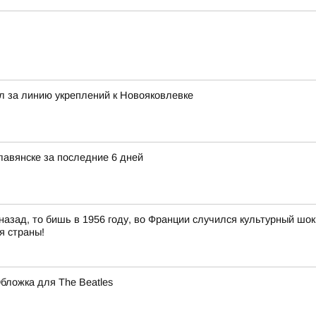
л за линию укреплений к Новояковлевке
авянске за последние 6 дней
назад, то бишь в 1956 году, во Франции случился культурный шо
я страны!
бложка для The Beatles