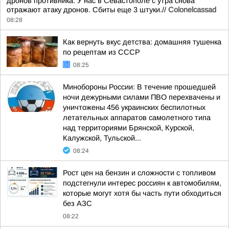
дронов противника. У нас в Севастополе с утра снова
отражают атаку дронов. Сбиты еще 3 штуки.//
Colonelcassad
08:28
Как вернуть вкус детства: домашняя тушенка
по рецептам из СССР
08:25
Минобороны России: В течение прошедшей
ночи дежурными силами ПВО перехвачены и
уничтожены 456 украинских беспилотных
летательных аппаратов самолетного типа
над территориями Брянской, Курской,
Калужской, Тульской...
08:24
Рост цен на бензин и сложности с топливом
подстегнули интерес россиян к автомобилям,
которые могут хотя бы часть пути обходиться
без АЗС
08:22