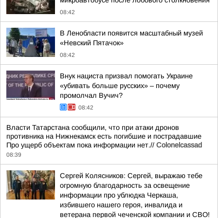
микроавтобусе после лобового столкновения
08:42
В Ленобласти появится масштабный музей
«Невский Пятачок»
08:42
Внук нациста призвал помогать Украине
«убивать больше русских» – почему
промолчал Вучич?
08:42
Власти Татарстана сообщили, что при атаки дронов
противника на Нижнекамск есть погибшие и пострадавшие
Про ущерб объектам пока информации нет.//
Colonelcassad
08:39
Сергей Колясников: Сергей, выражаю тебе
огромную благодарность за освещение
информации про ублюдка Черкаша,
избившего нашего героя, инвалида и
ветерана первой чеченской компании и СВО!