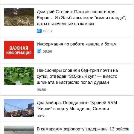
Дмитрий Стешин: Плохие новости для
Европы. Из Эльбы вылезли "камни голода",
даты высеченные на камнях
08:57
Информация по работе канала и ботам
08:56
Пенсионеры словили бэд-трип почти на
сутки, отведав "ЗОЖный суп" — вместо
шпината в кастрюлю попал дурман
08:56
Два майора: Переданные Турцией ББМ
"Кирпи" в порту Могадишо, Сомали
08:51
В самарском аэропорту задержаны 13 рейсов