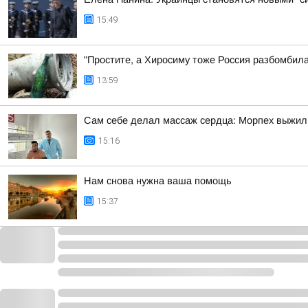
15:49
"Простите, а Хиросиму тоже Россия разбомбил
13:59
Сам себе делал массаж сердца: Морпех выжил
15:16
Нам снова нужна ваша помощь
15:37