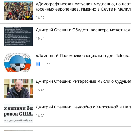
«Демографическая ситуация медленно, но неот
коренных европейцев. Именно в Сеуте и Мелиль
16:27
Дмитрий Стешин: Обидеть военкора может кажды
16:51
«Ламповый Преемник» специально для Telegr
16:27
Дмитрий Стешин: Интересные мысли о будущем 
16:45
Дмитрий Стешин: Неудобно с Хиросимой и Нага
16:39