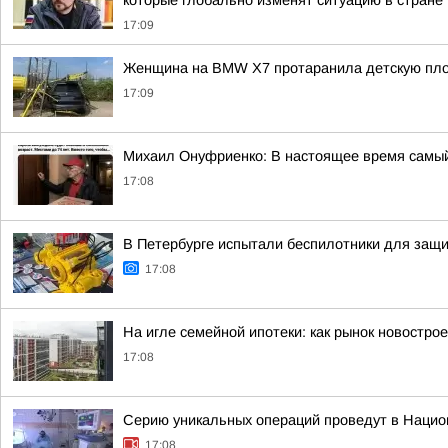
которые глобально изменят ситуацию в стране
17:09
Женщина на BMW X7 протаранила детскую пло
17:09
Михаил Онуфриенко: В настоящее время самый 
17:08
В Петербурге испытали беспилотники для защи
17:08
На игле семейной ипотеки: как рынок новостро
17:08
Серию уникальных операций проведут в Нацио
17:08