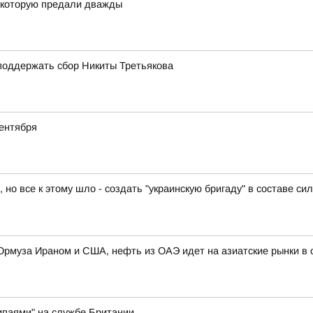
, которую предали дважды
поддержать сбор Никиты Третьякова
ентября
 все к этому шло - создать "украинскую бригаду" в составе сил
 Ормуза Ираном и США, нефть из ОАЭ идет на азиатские рынки 
ипаями" на службе Британии