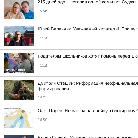
215 дней ада – история одной семьи из Суджи
15:56
Юрий Баранчик: Уважаемый читатели!. Прошу 
16:08
Родителям школьников хотят помочь перед 1 с
16:08
Дмитрий Стешин: Информация неофициальная, но
формирования
16:01
Олег Царёв: Несмотря на двойную блокировку
16:50
Елена Панина: Украинцы становятся новыми "с