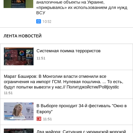
аналогичные объекты на Украине,
«прикрываясь» их использованием для нужд
ВСУ
10:52
ЛЕНТА НОВОСТЕЙ
Системная поимка террористов
11:51
Марат Баширов: В Монголии власти отменили все
ограничения на импорт ГСМ. Нулевая пошлина. ... То есть,
будут попытки вывезти у нас.//
Политджойстик/Politjoystic
11:51
В Выборге проходит 34-й фестиваль "Окно в
Европу"
11:51
Два майора: Ситуация с украинской морской