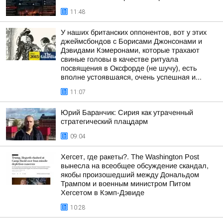
11:48
У наших британских оппонентов, вот у этих
джеймсбондов с Борисами Джонсонами и
Дэвидами Кэмеронами, которые трахают
свиные головы в качестве ритуала
посвящения в Оксфорде (не шучу), есть
вполне устоявшаяся, очень успешная и...
11:07
Юрий Баранчик: Сирия как утраченный
стратегический плацдарм
09:04
Хегсет, где ракеты?. The Washington Post
вынесла на всеобщее обсуждение скандал,
якобы произошедший между Дональдом
Трампом и военным министром Питом
Хегсетом в Кэмп-Дэвиде
10:28