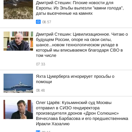
Дмитрий Стешин: Плохие новости для
Европы. Из Эльбы вылезли "камни голода",
даты высеченные на камнях
08:57
Дмитрий Стешин: Цивилизационное. Читаю о
будущем России, опоре на свои силы,
шансе...новом технологическом укладе в
который мы вписываемся благодаря СВО в
том числе
07:33
Яхта Цукерберга игнорирует просьбы о
помощи
08:48
Олег Царёв: Кузьминский суд Москвы
отправил в СИЗО гендиректора
производителя дронов «Дрон Солюшнс»
Вячеслава Барбасова и его предшественника
Иракли Хазалию