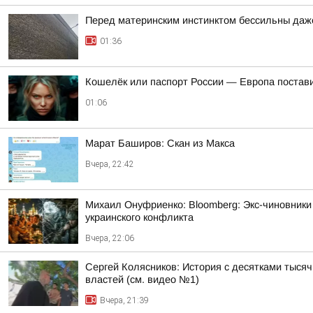
Перед материнским инстинктом бессильны даж
01:36
Кошелёк или паспорт России — Европа постав
01:06
Марат Баширов: Скан из Макса
Вчера, 22:42
Михаил Онуфриенко: Bloomberg: Экс-чиновники
украинского конфликта
Вчера, 22:06
Сергей Колясников: История с десятками тыся
властей (см. видео №1)
Вчера, 21:39