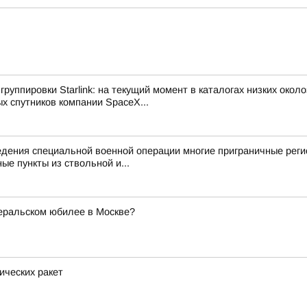
руппировки Starlink: на текущий момент в каталогах низких око
х спутников компании SpaceX...
дения специальной военной операции многие приграничные реги
ые пункты из ствольной и...
неральском юбилее в Москве?
ических ракет