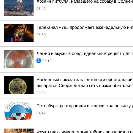
Хозяин питбуля, напавшего на собаку в Солне
05:42
Телеканал «78» продолжает еженедельную инт
05:30
Легкий и вкусный обед: идеальный рецепт для
05:10
Наглядный показатель плотности орбитальной г
аппаратов.Сверхплотная сеть низкоорбитальны
05:06
Петербуржца отправили в колонию за попытку
04:42
Фрукты как символ: магия тайских праздников н