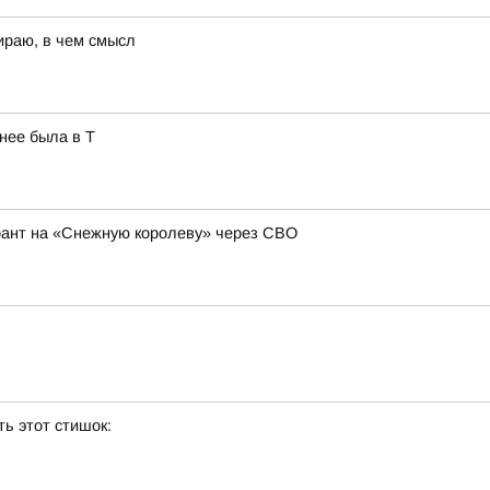
ираю, в чем смысл
нее была в Т
рант на «Снежную королеву» через СВО
ь этот стишок: