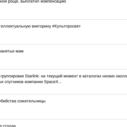
чной роще, выплатил компенсацию
еллектуальную викторину #Культпросвет
 занятых мам
руппировки Starlink: на текущий момент в каталогах низких око
х спутников компании SpaceX...
 убийства сожительницы
а столах