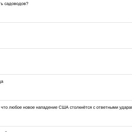
ть садоводов?
да
 что любое новое нападение США столкнётся с ответными ударам