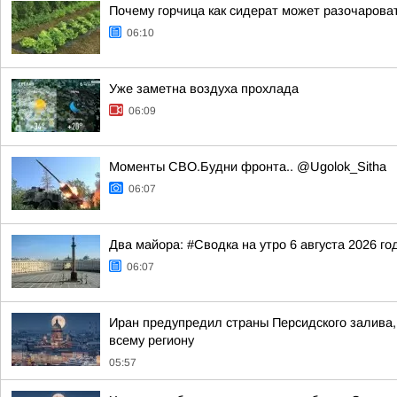
Почему горчица как сидерат может разочарова
06:10
Уже заметна воздуха прохлада
06:09
Моменты СВО.Будни фронта.. @Ugolok_Sitha
06:07
Два майора: #Сводка на утро 6 августа 2026 го
06:07
Иран предупредил страны Персидского залива,
всему региону
05:57