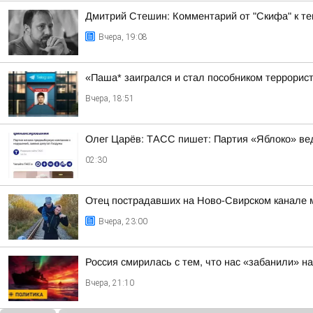
Дмитрий Стешин: Комментарий от "Скифа" к те
Вчера, 19:08
«Паша* заигрался и стал пособником террорис
Вчера, 18:51
Олег Царёв: ТАСС пишет: Партия «Яблоко» ве
02:30
Отец пострадавших на Ново-Свирском канале м
Вчера, 23:00
Россия смирилась с тем, что нас «забанили» н
Вчера, 21:10