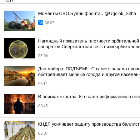
Моменты СВО.Будни фронта.. @Ugolok_Sitha
06:07
Наглядный показатель плотности орбитальной г
аппаратов.Сверхплотная сеть низкоорбитальны
05:06
Два майора: ПОДЪЁМ!. "С самого начала прове
обстреливает мирные города и другие населенн
06:12
В поисках «крота»: Кто слил информацию о ге
00:45
КНДР усиливает защиту производства баллист
03:07