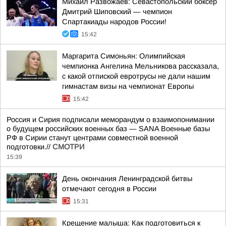
Михаил Развожаев: Севастопольский боксер
Дмитрий Шиповский — чемпион
Спартакиады народов России!
15:42
Маргарита Симоньян: Олимпийская
чемпионка Ангелина Мельникова рассказала,
с какой отпиской евротрусы не дали нашим
гимнастам визы на чемпионат Европы
15:42
Россия и Сирия подписали меморандум о взаимопонимании
о будущем российских военных баз — SANA Военные базы
РФ в Сирии станут центрами совместной военной
подготовки.//
СМОТРИ
15:39
День окончания Ленинградской битвы
отмечают сегодня в России
15:31
Крещение малыша: Как подготовиться к