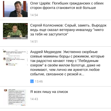
Олег Царёв: Погибших гражданских с обеих
сторон фронта становится всё больше
14:54
Сергей Колясников: Серый, заметь. Выродок
ведь еще сказал ветерану-инвалиду "никто
за тебя не заступится"
14:51
Андрей Медведев: Умственно скорбные
соевые мамкины борцы с режимом, которые
так радостно качают тему с "Лебединым
озером" в своём милом болотце, даже не
понимают, чем лично им аукнется любое
событие, связанное с резкой и...
13:46
Я всех пишу на список
14:43