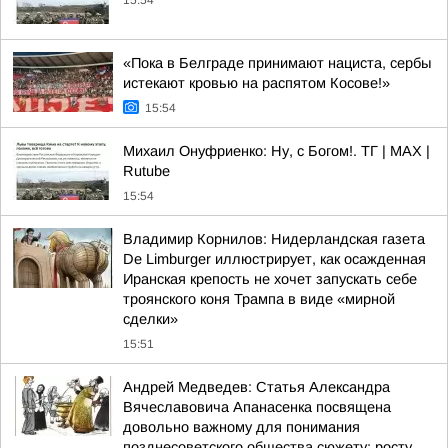
15:54
«Пока в Белграде принимают нациста, сербы
истекают кровью на распятом Косове!»
15:54
Михаил Онуфриенко: Ну, с Богом!. ТГ | МАХ |
Rutube
15:54
Владимир Корнилов: Нидерландская газета
De Limburger иллюстрирует, как осажденная
Иранская крепость не хочет запускать себе
троянского коня Трампа в виде «мирной
сделки»
15:51
Андрей Медведев: Статья Александра
Вячеславовича Апанасенка посвящена
довольно важному для понимания
позднесоветского общества сюжету: росту