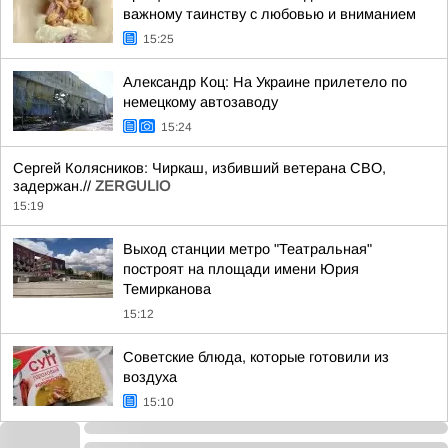
важному таинству с любовью и вниманием
15:25
Александр Коц: На Украине прилетело по
немецкому автозаводу
15:24
Сергей Колясников: Чиркаш, избивший ветерана СВО,
задержан.//
ZERGULIO
15:19
Выход станции метро "Театральная"
построят на площади имени Юрия
Темирканова
15:12
Советские блюда, которые готовили из
воздуха
15:10