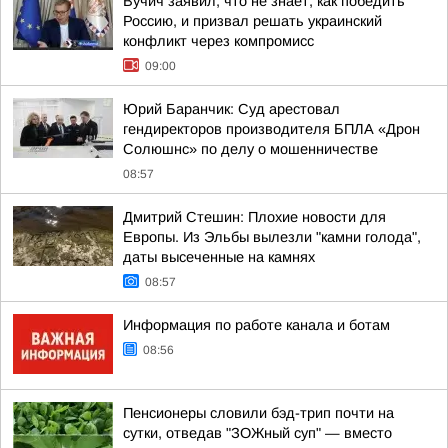
Вучич заявил, что не знает, как победить
Россию, и призвал решать украинский
конфликт через компромисс
09:00
Юрий Баранчик: Суд арестовал
гендиректоров производителя БПЛА «Дрон
Солюшнс» по делу о мошенничестве
08:57
Дмитрий Стешин: Плохие новости для
Европы. Из Эльбы вылезли "камни голода",
даты высеченные на камнях
08:57
Информация по работе канала и ботам
08:56
Пенсионеры словили бэд-трип почти на
сутки, отведав "ЗОЖный суп" — вместо