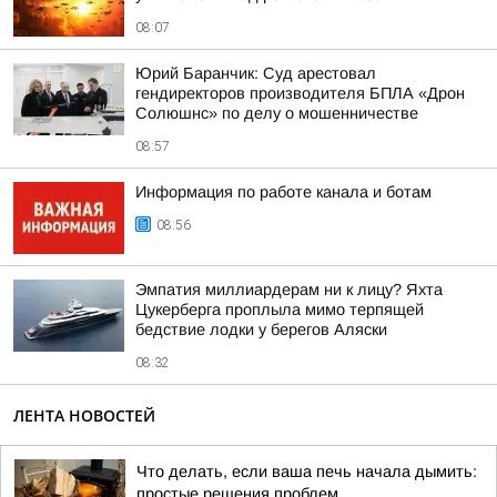
08:07
Юрий Баранчик: Суд арестовал
гендиректоров производителя БПЛА «Дрон
Солюшнс» по делу о мошенничестве
08:57
Информация по работе канала и ботам
08:56
Эмпатия миллиардерам ни к лицу? Яхта
Цукерберга проплыла мимо терпящей
бедствие лодки у берегов Аляски
08:32
ЛЕНТА НОВОСТЕЙ
Что делать, если ваша печь начала дымить:
простые решения проблем