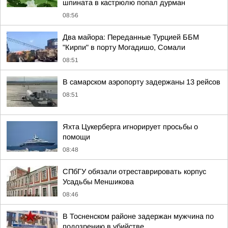
шпината в кастрюлю попал дурман
08:56
Два майора: Переданные Турцией ББМ
"Кирпи" в порту Могадишо, Сомали
08:51
В самарском аэропорту задержаны 13 рейсов
08:51
Яхта Цукерберга игнорирует просьбы о
помощи
08:48
СПбГУ обязали отреставрировать корпус
Усадьбы Меншикова
08:46
В Тосненском районе задержан мужчина по
подозрению в убийстве