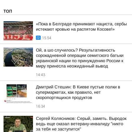
ТОП
«Пока в Белграде принимают нациста, сербы
истекают кровью на распятом Косове!»
15:54
Ой, а шо случилось? Результативность
сорокадневной операции семитского батьки
украинской нации по принуждению России к
миру принесла неожиданный вывод
14:43
Дмитрий Стешин: В Киеве пустые полки в
супермаркетах, как правило, нет
скоропортящихся продуктов
16:34
Сергей Колясников: Серый, заметь. Выродок
ведь еще сказал ветерану-инвалиду "никто
за тебя не заступится"