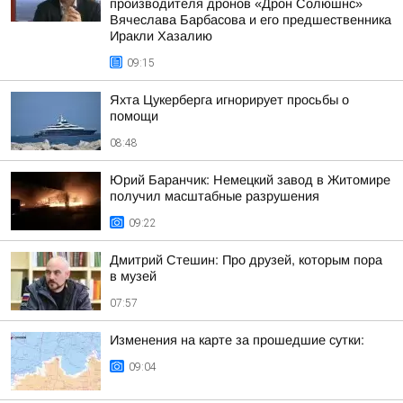
производителя дронов «Дрон Солюшнс»
Вячеслава Барбасова и его предшественника
Иракли Хазалию
09:15
Яхта Цукерберга игнорирует просьбы о
помощи
08:48
Юрий Баранчик: Немецкий завод в Житомире
получил масштабные разрушения
09:22
Дмитрий Стешин: Про друзей, которым пора
в музей
07:57
Изменения на карте за прошедшие сутки:
09:04