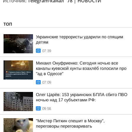
Источник:
Telegram-канал "78 | НОВОСТИ"
ТОП
Украинские террористы ударили по спящим
детям
07:39
Михаил Онуфриенко: Сегодня ночью все
каналы куевской хунты взахлёб голосили про
"ад в Одессе"
07:09
Олег Царёв: 153 украинских БПЛА сбито ПВО
ночью над 17 субъектами РФ:
09:58
"Мистер Питкин спешит в Москву",
переговоры переговаривать