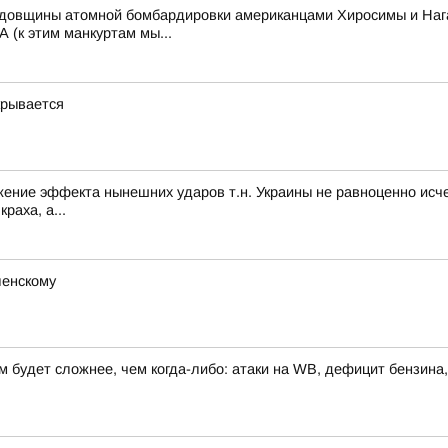
годовщины атомной бомбардировки американцами Хиросимы и Наг
 (к этим манкуртам мы...
крывается
нижение эффекта нынешних ударов т.н. Украины не равноценно ис
раха, а...
ленскому
 будет сложнее, чем когда-либо: атаки на WB, дефицит бензина,