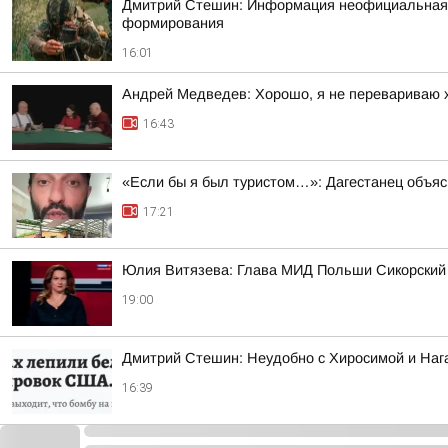
Дмитрий Стешин: Информация неофициальная, но
формирования
16:01
Андрей Медведев: Хорошо, я не перевариваю х
16:43
«Если бы я был туристом…»: Дагестанец объясн
17:21
Юлия Витязева: Глава МИД Польши Сикорский п
19:00
Дмитрий Стешин: Неудобно с Хиросимой и Нага
16:39