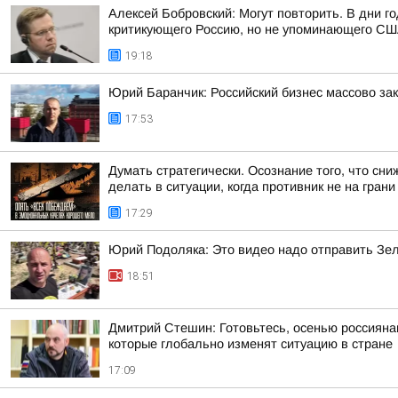
Алексей Бобровский: Могут повторить. В дни 
критикующего Россию, но не упоминающего США
19:18
Юрий Баранчик: Российский бизнес массово за
17:53
Думать стратегически. Осознание того, что с
делать в ситуации, когда противник не на грани к
17:29
Юрий Подоляка: Это видео надо отправить Зе
18:51
Дмитрий Стешин: Готовьтесь, осенью россиянам
которые глобально изменят ситуацию в стране
17:09