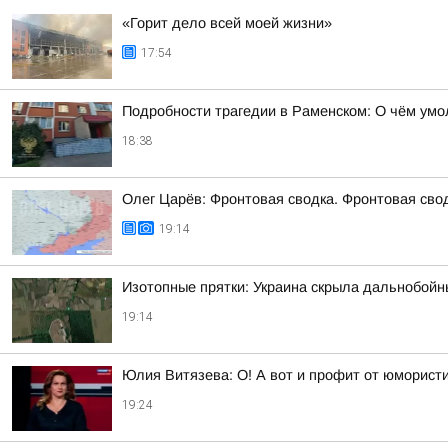
«Горит дело всей моей жизни»
17:54
Подробности трагедии в Раменском: О чём ум
18:38
Олег Царёв: Фронтовая сводка. Фронтовая свод
19:14
Изотопные прятки: Украина скрыла дальнобойн
19:14
Юлия Витязева: О! А вот и профит от юмористи
19:24