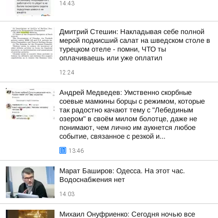
14:43
Дмитрий Стешин: Накладывая себе полной
мерой подкисший салат на шведском столе в
турецком отеле - помни, ЧТО ты
оплачиваешь или уже оплатил
12:24
Андрей Медведев: Умственно скорбные
соевые мамкины борцы с режимом, которые
так радостно качают тему с "Лебединым
озером" в своём милом болотце, даже не
понимают, чем лично им аукнется любое
событие, связанное с резкой и...
13:46
Марат Баширов: Одесса. На этот час.
Водоснабжения нет
14:03
Михаил Онуфриенко: Сегодня ночью все