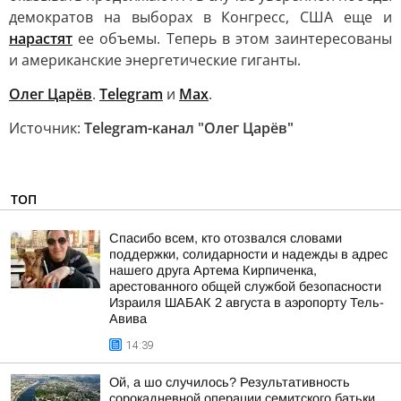
демократов на выборах в Конгресс, США еще и
нарастят
ее объемы. Теперь в этом заинтересованы
и американские энергетические гиганты.
Олег Царёв
.
Telegram
и
Max
.
Источник:
Telegram-канал "Олег Царёв"
ТОП
Спасибо всем, кто отозвался словами
поддержки, солидарности и надежды в адрес
нашего друга Артема Кирпиченка,
арестованного общей службой безопасности
Израиля ШАБАК 2 августа в аэропорту Тель-
Авива
14:39
Ой, а шо случилось? Результативность
сорокадневной операции семитского батьки