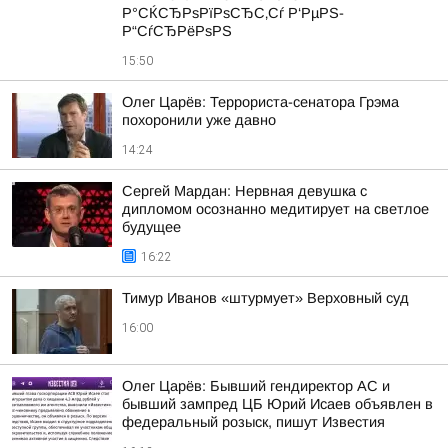
Р°СЌСЂРѕРїРѕСЂС‚Сѓ Р‘РµРЅ-
Р“СѓСЂРёРѕРЅ
15:50
Олег Царёв: Террориста-сенатора Грэма
похоронили уже давно
14:24
Сергей Мардан: Нервная девушка с
дипломом осознанно медитирует на светлое
будущее
16:22
Тимур Иванов «штурмует» Верховный суд
16:00
Олег Царёв: Бывший гендиректор АС и
бывший зампред ЦБ Юрий Исаев объявлен в
федеральный розыск, пишут Известия