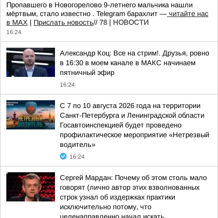
Пропавшего в Новогорелово 9-летнего мальчика нашли
мёртвым, стало известно . Telegram барахлит —
читайте нас
в MAX
|
Прислать новость
//
78 | НОВОСТИ
16:24
Александр Коц: Все на стрим!. Друзья, ровно
в 16:30 в моем канале в МАКС начинаем
пятничный эфир
16:24
С 7 по 10 августа 2026 года на территории
Санкт-Петербурга и Ленинградской области
Госавтоинспекцией будет проведено
профилактическое мероприятие «Нетрезвый
водитель»
16:24
Сергей Мардан: Почему об этом столь мало
говорят (лично автор этих взволнованных
строк узнал об издержках практики
исключительно потому, что
целенаправленно начал искать