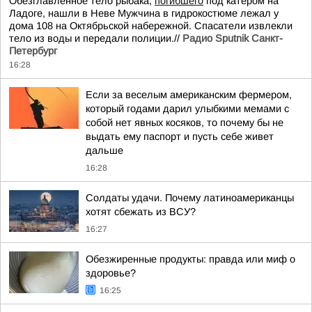
Обезглавленное тело рыбака,
погибшего
под катером на
Ладоге, нашли в Неве Мужчина в гидрокостюме лежал у
дома 108 на Октябрьской набережной. Спасатели извлекли
тело из воды и передали полиции.//
Радио Sputnik Санкт-
Петербург
16:28
Если за веселым американским фермером,
который годами дарил улыбкими мемами с
собой нет явных косяков, то почему бы не
выдать ему паспорт и пусть себе живет
дальше
16:28
Солдаты удачи. Почему латиноамериканцы
хотят сбежать из ВСУ?
16:27
Обезжиренные продукты: правда или миф о
здоровье?
16:25