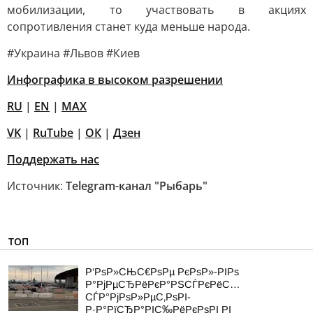
мобилизации, то участвовать в акциях
сопротивления станет куда меньше народа.
#Украина #Львов #Киев
Инфографика в высоком разрешении
RU
|
EN
|
MAX
VK
|
RuTube
|
ОК
|
Дзен
Поддержать нас
Источник:
Telegram-канал "Рыбарь"
ТОП
Р‘РѕР»СЊС€РѕРµ РєРѕР»-РІРѕ
Р°РјРµСЂРёРєР°РЅСЃРєРёС…
СЃР°РјРѕР»РµС‚РѕРІ-
Р·Р°РїСЂР°РІС‰РёРєРѕРІ РІ