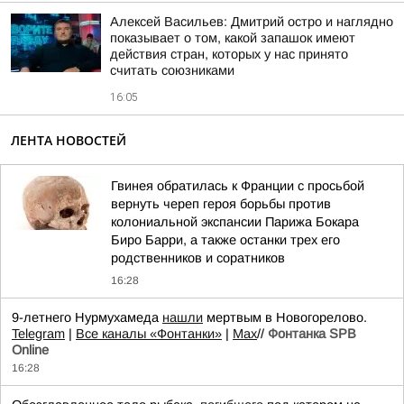
Алексей Васильев: Дмитрий остро и наглядно
показывает о том, какой запашок имеют
действия стран, которых у нас принято
считать союзниками
16:05
ЛЕНТА НОВОСТЕЙ
Гвинея обратилась к Франции с просьбой
вернуть череп героя борьбы против
колониальной экспансии Парижа Бокара
Биро Барри, а также останки трех его
родственников и соратников
16:28
9-летнего Нурмухамеда
нашли
мертвым в Новогорелово.
Telegram
|
Все каналы «Фонтанки»
|
Max
//
Фонтанка SPB
Online
16:28