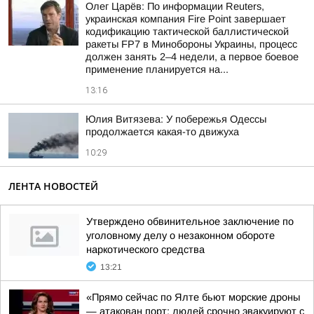
Олег Царёв: По информации Reuters,
украинская компания Fire Point завершает
кодификацию тактической баллистической
ракеты FP7 в Минобороны Украины, процесс
должен занять 2–4 недели, а первое боевое
применение планируется на...
13:16
Юлия Витязева: У побережья Одессы
продолжается какая-то движуха
10:29
ЛЕНТА НОВОСТЕЙ
Утверждено обвинительное заключение по
уголовному делу о незаконном обороте
наркотического средства
13:21
«Прямо сейчас по Ялте бьют морские дроны
— атакован порт: людей срочно эвакуируют с