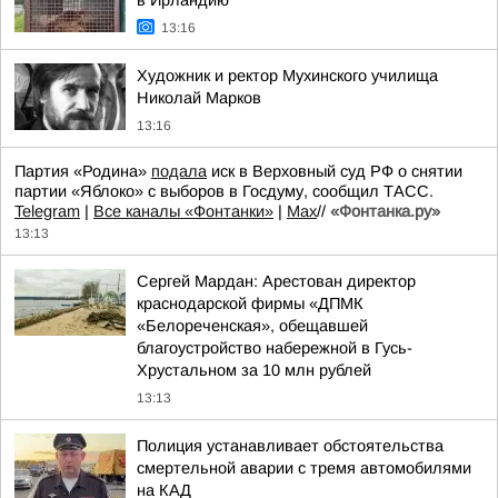
в Ирландию
13:16
Художник и ректор Мухинского училища
Николай Марков
13:16
Партия «Родина»
подала
иск в Верховный суд РФ о снятии
партии «Яблоко» с выборов в Госдуму, сообщил ТАСС.
Telegram
|
Все каналы «Фонтанки»
|
Max
//
«Фонтанка.ру»
13:13
Сергей Мардан: Арестован директор
краснодарской фирмы «ДПМК
«Белореченская», обещавшей
благоустройство набережной в Гусь-
Хрустальном за 10 млн рублей
13:13
Полиция устанавливает обстоятельства
смертельной аварии с тремя автомобилями
на КАД