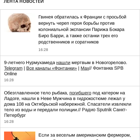
ЛЕНТА НОВОСТЕЙ
Гвинея обратилась к Франции с просьбой
вернуть череп героя борьбы против
колониальной экспансии Парижа Бокара
Биро Барри, а также останки трех его
родственников и соратников
16:28
9-летнего Нурмухамеда
нашли
мертвым в Новогорелово.
Telegram
|
Все каналы «Фонтанки»
|
Max
//
Фонтанка SPB
Online
16:28
Обезглавленное тело рыбака,
погибшего
под катером на
Ладоге, нашли в Неве Мужчина в гидрокостюме лежал у
дома 108 на Октябрьской набережной. Спасатели извлекли
тело из воды и передали полиции.//
Радио Sputnik Санкт-
Петербург
16:28
Если за веселым американским фермером,