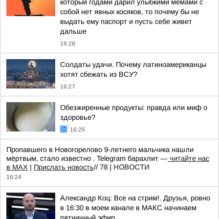
который годами дарил улыбкими мемами с
собой нет явных косяков, то почему бы не
выдать ему паспорт и пусть себе живет
дальше
16:28
Солдаты удачи. Почему латиноамериканцы
хотят сбежать из ВСУ?
16:27
Обезжиренные продукты: правда или миф о
здоровье?
16:25
Пропавшего в Новогорелово 9-летнего мальчика нашли
мёртвым, стало известно . Telegram барахлит —
читайте нас
в MAX
|
Прислать новость
//
78 | НОВОСТИ
16:24
Александр Коц: Все на стрим!. Друзья, ровно
в 16:30 в моем канале в МАКС начинаем
пятничный эфир