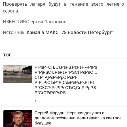
Проверять лагеря будут в течение всего летнего
сезона.
ИЗВЕСТИЯ/Сергей Лантюхов
Источник:
Канал в МАКС "78 новости Петербург"
ТОП
Р‘РѕР»СЊС€РѕРµ РєРѕР»-РІРѕ
Р°РјРµСЂРёРєР°РЅСЃРєРёС…
СЃР°РјРѕР»РµС‚РѕРІ-
Р·Р°РїСЂР°РІС‰РёРєРѕРІ РІ
Р°СЌСЂРѕРїРѕСЂС‚Сѓ Р‘РµРЅ-
Р“СѓСЂРёРѕРЅ
15:50
Сергей Мардан: Нервная девушка с
дипломом осознанно медитирует на светлое
будущее