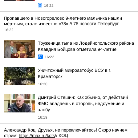
16:22
Пропавшего в Новогорелово 9-летнего мальчика нашли
мёртвым, стало известно «78».//
78 новости Петербург
16:22
Труженица тыла из Лодейнопольского района
Клавдия Бойцова отметила 94-летие
16:22
Уничтожный микроавтобус ВСУ в г.
Краматорск
16:20
Дмитрий Стешин: Как обычно, от действий
ФМС впадаешь в оторопь, недоумение и
злобу
16:19
Александр Коц: Друзья, не переключайтесь! Скоро начнем
стрим!
https://max.ru/kots
//
КОЦ