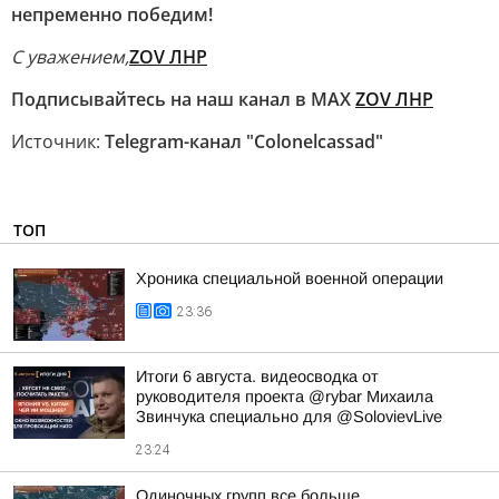
непременно победим!
С уважением,
ZOV ЛНР
Подписывайтесь на наш канал в МАХ
ZOV ЛНР
Источник:
Telegram-канал "Colonelcassad"
ТОП
Хроника специальной военной операции
23:36
Итоги 6 августа. видеосводка от
руководителя проекта @rybar Михаила
Звинчука специально для @SolovievLive
23:24
Одиночных групп все больше