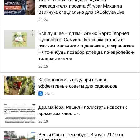
руководителя проекта @rybar Михаила
Звинчука специально для @SolovievLive
23:24
Всё лучшее – дітям!. Агнию Барто, Корнея
Чуковского, Самуила Маршака оставьте
русским мальчикам и девочкам, а украинским
– что-нибудь позабористее да по-европейски
толерастенькое
23:15
Как сэкономить воду при поливе:
эффективные советы для садоводов
23:11
Два майора: Решили полистать новости с
вражеских каналов:
23:10
Вести Санкт-Петербург. Выпуск 21.10 от