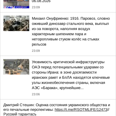
06.08.2026
23:09
Михаил Онуфриенко: 1916. Паровоз, словно
оживший динозавр стального века, выплыл
из-за поворота, наполняя воздух
характерным шипением пара и
неторопливым стуком колёс на стыках
рельсов
23:09
Уязвимость критической инфраструктуры
ОАЭ перед потенциальными ударами со
стороны Ирана: в зоне досягаемости
иранских ракет и БпЛА находятся ключевые
узлы жизнеобеспечения страны, включая
АЭС «Барака», крупнейшие...
23:06
Дмитрий Стешин: Оценка состояния украинского общества и
его печальные перспективы:
https://t.me/RSOTMLIFE/12473
//
Русский тарантасъ