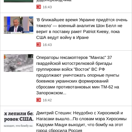
16:43
‘В ближайшее время Украине придётся очень
тяжело’ — военный аналитик Шон Белл не
верит в поставку ракет Patriot Киеву, пока
США ведут войну в Иране
16:43
Операторы гексакоптеров "Мангас" 37
гвардейской мотострелковой бригады
группировки войск "Восток" ВС РФ
продолжают уничтожать опорные пункты
боевиков украинских формирований
сбросами противотанковых мин ТМ-62 на
Запорожском...
16:42
Дмитрий Стешин: Неудобно с Хиросимой и
Нагасаки вышло...По словам мэра Хиросимы
Кадзуми Мацуи выходит, что бомбу на этот
город сбросила Россия