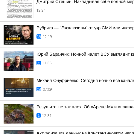
Дмитрий Стешин: Накладывая себе полной меро
12:24
Рубрика — "Эксклюзивы" от укр СМИ или инфор
12:19
Юрий Баранчик: Ночной налет ВСУ выглядит ка
11:33
Михаил Онуфриенко: Сегодня ночью все каналы 
07:09
Результат не так плох. Об «Арене-М» и выжив
12:34
Актуализация данных на Константиновком нап