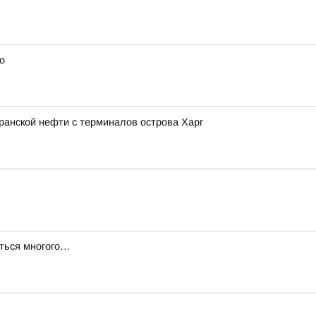
о
иранской нефти с терминалов острова Харг
иться многого…