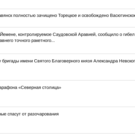
авянск полностью зачищено Торецкое и освобождено Васютинское
емене, контролируемое Саудовской Аравией, сообщило о гибели
него точного ракетного...
 бригады имени Святого Благоверного князя Александра Невско
марафона «Северная столица»
рые спасут от разочарования