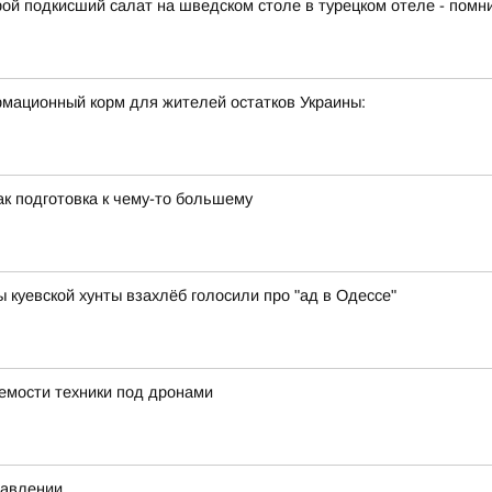
й подкисший салат на шведском столе в турецком отеле - помн
мационный корм для жителей остатков Украины:
к подготовка к чему-то большему
куевской хунты взахлёб голосили про "ад в Одессе"
аемости техники под дронами
равлении