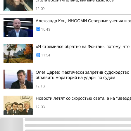
столь восхитительна, как мне казалось
12:09
Александр Коц: ИНОСМИ Северные учения и з
10:43
«Я стремился обратно на Фонтаны потому, что
11:54
Олег Царёв: Фактически запретив судоходство
объявить мораторий на удары по судам
12:13
Новости летят со скоростью света, а на "Звез
12:03