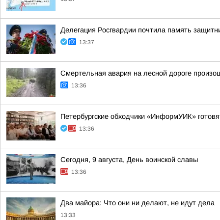
Делегация Росгвардии почтила память защитн
13:37
Смертельная авария на лесной дороге произош
13:36
Петербургские обходчики «ИнформУИК» готов
13:36
Сегодня, 9 августа, День воинской славы
13:36
Два майора: Что они ни делают, не идут дела
13:33