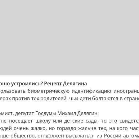
рошо устроились? Рецепт Делягина
пользовать биометрическую идентификацию иностранце
ах против тех родителей, чьи дети болтаются в стране 
омист, депутат Госдумы Михаил Делягин:
не посещает школу или детские сады, то это свидет
юдей очень жалко, но гораздо жальче тех, на кого час
аше общество, он должен высылаться из России автомат