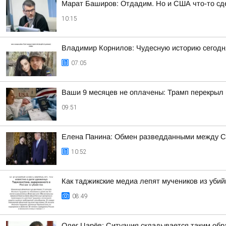
Марат Баширов: Отдадим. Но и США что-то сд
10:15
Владимир Корнилов: Чудесную историю сегодня
07:05
Ваши 9 месяцев не оплачены: Трамп перекрыл
09:51
Елена Панина: Обмен разведданными между С
10:52
Как таджикские медиа лепят мучеников из уби
08:49
Олег Царёв: Ситуация складывается таким обр