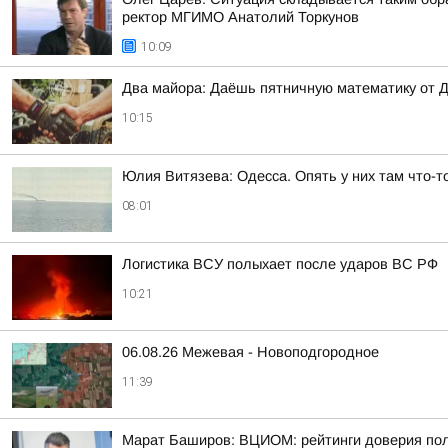
ректор МГИМО Анатолий Торкунов
10:09
Два майора: Даёшь пятничную математику от Д
10:15
Юлия Витязева: Одесса. Опять у них там что-т
08:01
Логистика ВСУ полыхает после ударов ВС РФ
10:21
06.08.26 Межевая - Новоподгородное
11:39
Марат Баширов: ВЦИОМ: рейтинги доверия поли