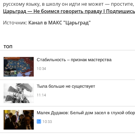
русскому языку, в школу он идти не может — простите
Царьград — Не боимся говорить правду I Подпишис
Источник:
Канал в МАКС "Царьград"
ТОП
Стабильность – признак мастерства
10:34
Тыла больше не существует
11:14
Малек Дудаков: Белый дом засел в глухой обо
10:33