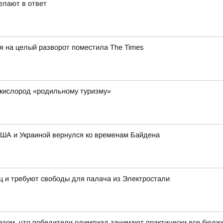
елают в ответ
 на целый разворот поместила The Times
 кислород «родильному туризму»
ША и Украиной вернулся ко временам Байдена
йц и требуют свободы для палача из Электростали
азом, что победители олимпиад занимают практически все бюдже