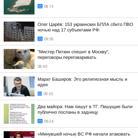
08:15
Олег Царёв: 153 украинских БПЛА сбито ПВО
ночью над 17 субъектами РФ:
09:58
"Мистер Питкин спешит в Москву",
переговоры переговаривать
08:40
Марат Баширов: Это религиозная мысль и
идея
09:03
Два майора: Нам пишут в ТГ. Пишущие были
публично посланы в задницу
06:24
«Минувшей ночью ВС РФ начали атаковать