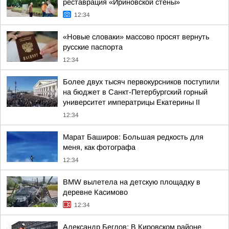
реставрация «Ириновской стены»
12:34
«Новые словаки» массово просят вернуть
русские паспорта
12:34
Более двух тысяч первокурсников поступили
на бюджет в Санкт-Петербургский горный
университет императрицы Екатерины II
12:34
Марат Баширов: Большая редкость для
меня, как фотографа
12:34
BMW вылетела на детскую площадку в
деревне Касимово
12:34
Александр Беглов: В Кировском районе