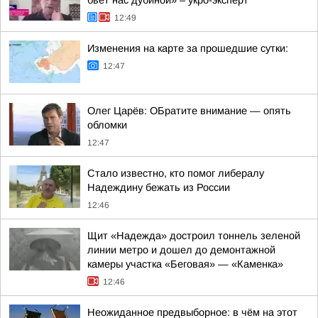
бьёт нас дубиной» – укро-эксперт
12:49
Изменения на карте за прошедшие сутки:
12:47
Олег Царёв: ОБратите внимание — опять
обломки
12:47
Стало известно, кто помог либералу
Надеждину бежать из России
12:46
Щит «Надежда» достроил тоннель зеленой
линии метро и дошел до демонтажной
камеры участка «Беговая» — «Каменка»
12:46
Неожиданное предвыборное: в чём на этот