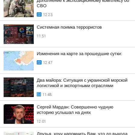
Дополнение к экспозиционному комплексу об
СВО
12:23
Системная поимка террористов
11:51
Изменения на карте за прошедшие сутки:
12:47
Два майора: Ситуация с украинской морской
логистикой и экспортными отраслями
11:48
Сергей Мардан: Совершенно чудную
историю услышал на днях
12:01
Друзья, хочу напомнить Вам, что до выхода