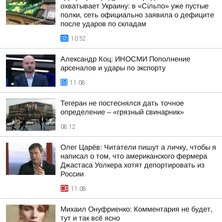
охватывает Украину: в «Сільпо» уже пустые
полки, сеть официально заявила о дефиците
после ударов по складам
10:52
Александр Коц: ИНОСМИ Пополнение
арсеналов и удары по экспорту
11:08
Тегеран не постеснялся дать точное
определение – «грязный свинарник»
08:12
Олег Царёв: Читатели пишут а личку, чтобы я
написал о том, что американского фермера
Джастаса Уолкера хотят депортировать из
России
11:08
Михаил Онуфриенко: Комментария не будет,
тут и так всё ясно