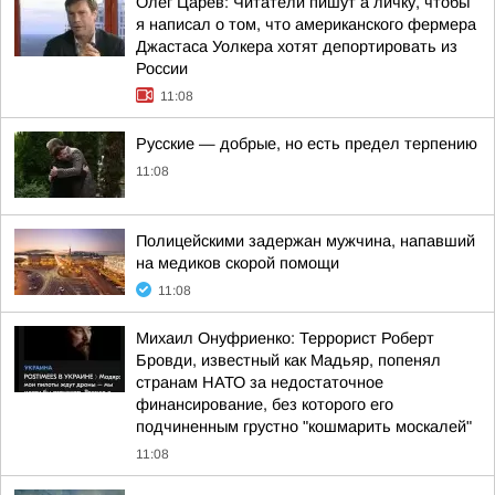
Олег Царёв: Читатели пишут а личку, чтобы
я написал о том, что американского фермера
Джастаса Уолкера хотят депортировать из
России
11:08
Русские — добрые, но есть предел терпению
11:08
Полицейскими задержан мужчина, напавший
на медиков скорой помощи
11:08
Михаил Онуфриенко: Террорист Роберт
Бровди, известный как Мадьяр, попенял
странам НАТО за недостаточное
финансирование, без которого его
подчиненным грустно "кошмарить москалей"
11:08