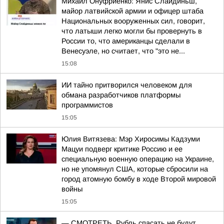
Михаил Онуфриенко: Янис Слайдиньш,
майор латвийской армии и офицер штаба
Национальных вооруженных сил, говорит,
что латыши легко могли бы провернуть в
России то, что американцы сделали в
Венесуэле, но считает, что "это не...
15:08
ИИ тайно притворился человеком для
обмана разработчиков платформы
программистов
15:05
Юлия Витязева: Мэр Хиросимы Кадзуми
Мацуи подверг критике Россию и ее
специальную военную операцию на Украине,
но не упомянул США, которые сбросили на
город атомную бомбу в ходе Второй мировой
войны
15:05
— СМОТРЕТЬ. Рубль спасать не будут