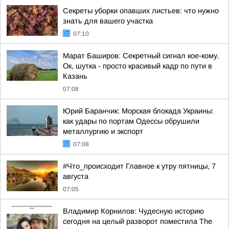
Секреты уборки опавших листьев: что нужно
знать для вашего участка
07:10
Марат Баширов: Секретный сигнал кое-кому.
Ок, шутка - просто красивый кадр по пути в
Казань
07:08
Юрий Баранчик: Морская блокада Украины:
как удары по портам Одессы обрушили
металлургию и экспорт
07:08
#Что_происходит Главное к утру пятницы, 7
августа
07:05
Владимир Корнилов: Чудесную историю
сегодня на целый разворот поместила The