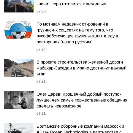
значит пора готовится к выходным
07:36
По мотивам недавних откровений в
грузинских соц.сетях на тему того, что
русофобстсующие грузины гадят в еду в
ресторанах "назло русским"
07:24
В проекте строительства железной дороги
Чабахар-Захедан в Иране достигнут важный
этап
07:21
Олег Царёв: Крошечный добрый поступок
лучше, чем самые торжественные обещания
сделать невозможное
07:21
Британские оборонные компании Babcock и
ACUA Ocean Technologies в партнерстве с