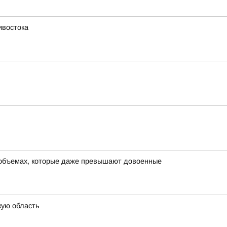
ивостока
в объемах, которые даже превышают довоенные
кую область