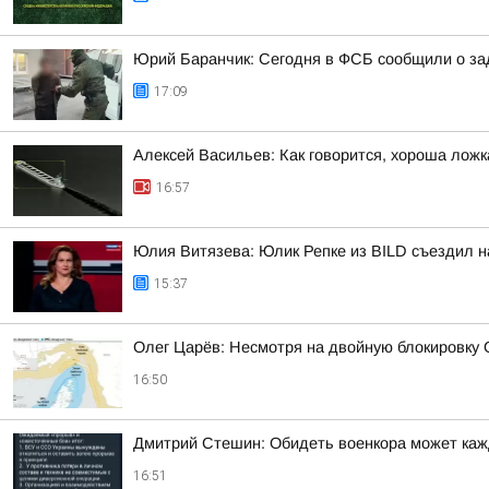
Юрий Баранчик: Сегодня в ФСБ сообщили о зад
17:09
Алексей Васильев: Как говорится, хороша ложк
16:57
Юлия Витязева: Юлик Репке из BILD съездил н
15:37
Олег Царёв: Несмотря на двойную блокировку
16:50
Дмитрий Стешин: Обидеть военкора может кажды
16:51