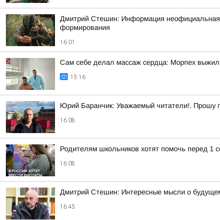
Дмитрий Стешин: Информация неофициальная, но
формирования
16:01
Сам себе делал массаж сердца: Морпех выжил
15:16
Юрий Баранчик: Уважаемый читатели!. Прошу 
16:08
Родителям школьников хотят помочь перед 1 с
16:08
Дмитрий Стешин: Интересные мысли о будущем 
16:45