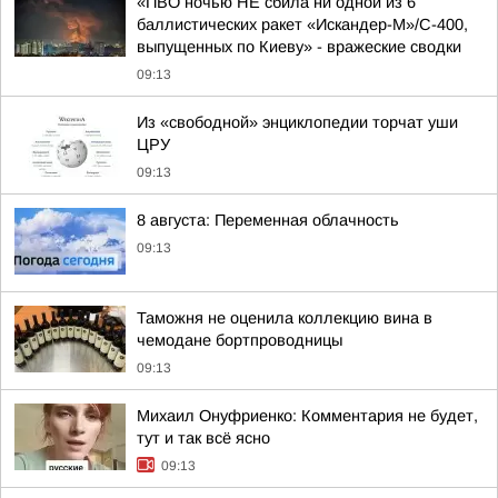
«ПВО ночью НЕ сбила ни одной из 6
баллистических ракет «Искандер-М»/С-400,
выпущенных по Киеву» - вражеские сводки
09:13
Из «свободной» энциклопедии торчат уши
ЦРУ
09:13
8 августа: Переменная облачность
09:13
Таможня не оценила коллекцию вина в
чемодане бортпроводницы
09:13
Михаил Онуфриенко: Комментария не будет,
тут и так всё ясно
09:13