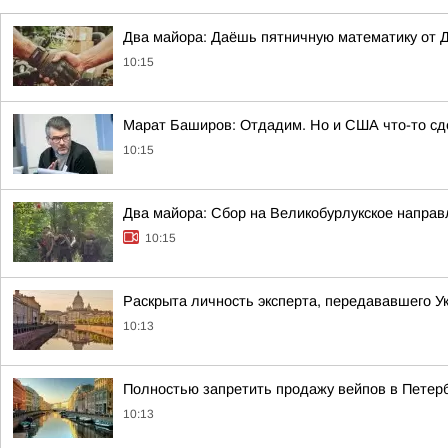
Два майора: Даёшь пятничную математику от Д
10:15
Марат Баширов: Отдадим. Но и США что-то сд
10:15
Два майора: Сбор на Великобурлукское напра
10:15
Раскрыта личность эксперта, передававшего 
10:13
Полностью запретить продажу вейпов в Петерб
10:13