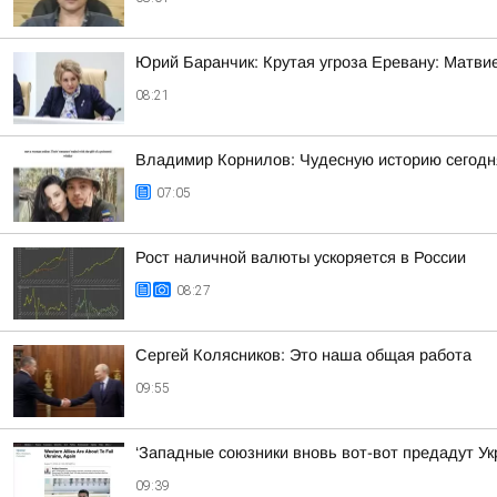
Юрий Баранчик: Крутая угроза Еревану: Матви
08:21
Владимир Корнилов: Чудесную историю сегодня
07:05
Рост наличной валюты ускоряется в России
08:27
Сергей Колясников: Это наша общая работа
09:55
‘Западные союзники вновь вот-вот предадут У
09:39