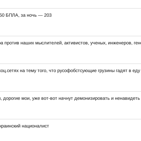
150 БПЛА, за ночь — 203
а против наших мыслителей, активистов, ученых, инженеров, ген
оц.сетях на тему того, что русофобстсующие грузины гадят в еду
и, дорогие мои, уже вот-вот начнут демонизировать и ненавидет
украинский националист