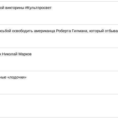
ой викторины #Культпросвет
сьбой освободить американца Роберта Гилмана, который отбывает
ик Николай Марков
ьные «лодочки»