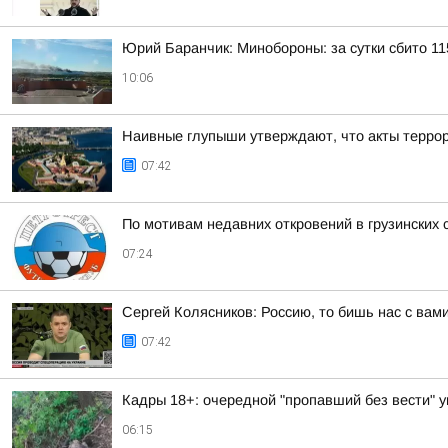
Юрий Баранчик: Минобороны: за сутки сбито 1
10:06
Наивные глупыши утверждают, что акты террор
07:42
По мотивам недавних откровений в грузинских с
07:24
Сергей Колясников: Россию, то бишь нас с вам
07:42
Кадры 18+: очередной "пропавший без вести" 
06:15