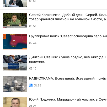
08:01
Сергей Колясников: Добрый день, Сергей. Боль
товар хранится плотно и на большой высоте, а
08:51
Группировка войск "Север" освободила село Ан
09:44
Дмитрий Стешин: Лучше поздно, чем никогда. 
приемник
09:15
РАДИОХРАМА. Всевышний, Всевышний, приём,
08:35
Юрий Подоляка: Миграционный коллапс в Сеут
08:01