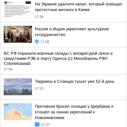
На Украине удалили канал, который освещал
протестные митинги в Киеве
17:36
Россия и Индия укрепляют культурное
сотрудничество
17:36
ВС РФ поразили военные склады с аппаратурой связи и
средствами РЭБ в порту Одесса (c) Минобороны РФ//
Colonelcassad
17:36
Террикон в Сланцах тушат уже 52-й день
17:33
Противник бросил позиции у Щербаков и
отошёл за линию укреплений к
Новояковлевке
17:27