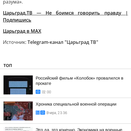
разума».
Царьград.ТВ — Не боимся говорить правду |
Подпишись
Царьград в МАХ
Источник:
Telegram-канал "Царьград ТВ"
ТОП
Российский фильм «Колобок» провалился в
прокате
02:00
Хроника специальной военной операции
Вчера, 23:36
Это да, это конечно. Экономика на военные