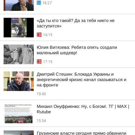
18:27
«Да ты кто такой? Да за тебя никто не
заступится»
16:15
Юлия Витязева: Ребята опять создали
маленький шедевр!
17:15
Дмитрий Стешин: Блокада Украины и
энергетический кризис начал сказываться и
на фронте
19:45
Михаил Онуфриенко: Ну, с Богом!. ТГ | МАХ |
Rutube
15:54
Грузинские власти сегодня прямо обвинили