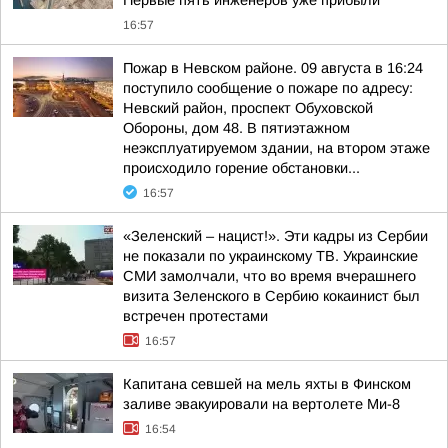
Первые пять инженеров уже прибыли
16:57
Пожар в Невском районе. 09 августа в 16:24
поступило сообщение о пожаре по адресу:
Невский район, проспект Обуховской
Обороны, дом 48. В пятиэтажном
неэксплуатируемом здании, на втором этаже
происходило горение обстановки...
16:57
«Зеленский – нацист!». Эти кадры из Сербии
не показали по украинскому ТВ. Украинские
СМИ замолчали, что во время вчерашнего
визита Зеленского в Сербию кокаинист был
встречен протестами
16:57
Капитана севшей на мель яхты в Финском
заливе эвакуировали на вертолете Ми-8
16:54