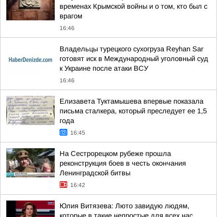
временах Крымской войны и о том, кто был с
врагом
16:46
Владельцы турецкого сухогруза Reyhan Sar
готовят иск в Международный уголовный суд
к Украине после атаки ВСУ
16:46
Елизавета Туктамышева впервые показала
письма сталкера, который преследует ее 1,5
года
16:45
На Сестрорецком рубеже прошла
реконструкция боев в честь окончания
Ленинградской битвы
16:42
Юлия Витязева: Люто завидую людям,
которые в такие непростые для всех нас