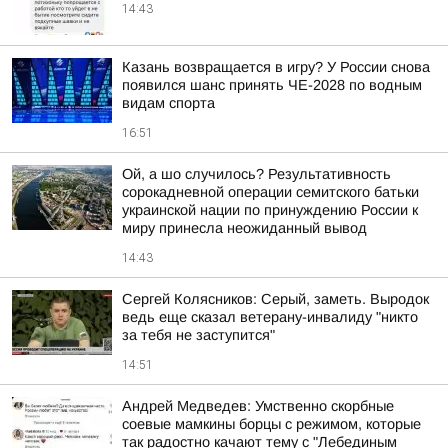
14:43
Казань возвращается в игру? У России снова
появился шанс принять ЧЕ-2028 по водным
видам спорта
16:51
Ой, а шо случилось? Результативность
сорокадневной операции семитского батьки
украинской нации по принуждению России к
миру принесла неожиданный вывод
14:43
Сергей Колясников: Серый, заметь. Выродок
ведь еще сказал ветерану-инвалиду "никто
за тебя не заступится"
14:51
Андрей Медведев: Умственно скорбные
соевые мамкины борцы с режимом, которые
так радостно качают тему с "Лебединым