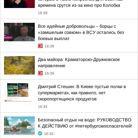
времена срутся из-за кино про Колобка
16:39
Все идейные добровольцы – борцы с
«замшелым совком» в ВСУ остались без
боевых выплат
16:39
Два майора: Краматорско-Дружковское
направление
16:39
Дмитрий Стешин: В Киеве пустые полки в
супермаркетах, как правило, нет
скоропортящихся продуктов
16:34
Безопасный отдых на воде: РУКОВОДСТВО
К ДЕЙСТВИЮ от #петербургскихспасателей!
16:33