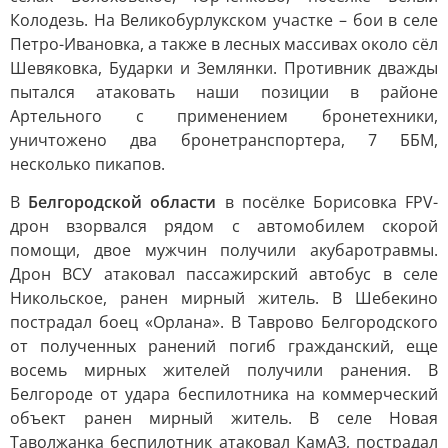
Колодезь. На Великобурлукском участке – бои в селе
Петро-Ивановка, а также в лесных массивах около сёл
Шевяковка, Бударки и Землянки. Противник дважды
пытался атаковать наши позиции в районе
Артельного с применением бронетехники,
уничтожено два бронетранспортера, 7 ББМ,
несколько пикапов.
В
Белгородской области
в посёлке Борисовка FPV-
дрон взорвался рядом с автомобилем скорой
помощи, двое мужчин получили акубаротравмы.
Дрон ВСУ атаковал пассажирский автобус в селе
Никольское, ранен мирный житель. В Шебекино
пострадал боец «Орлана». В Таврово Белгородского
от полученных ранений погиб гражданский, еще
восемь мирных жителей получили ранения. В
Белгороде от удара беспилотника на коммерческий
объект ранен мирный житель. В селе Новая
Таволжанка беспилотник атаковал КамАЗ, пострадал