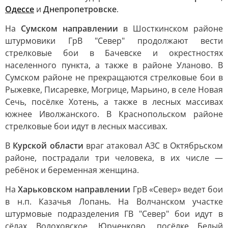
Одессе
и
Днепропетровске
.
На
Сумском направлении
в Шосткинском районе
штурмовики ГрВ "Север" продолжают вести
стрелковые бои в Бачевске и окрестностях
населенного пункта, а также в районе Уланово. В
Сумском районе не прекращаются стрелковые бои в
Рыжевке, Писаревке, Могрице, Марьино, в селе Новая
Сечь, посёлке Хотень, а также в лесных массивах
южнее Иволжанского. В Краснопольском районе
стрелковые бои идут в лесных массивах.
В
Курской области
враг атаковал АЗС в Октябрьском
районе, пострадали три человека, в их числе —
ребёнок и беременная женщина.
На
Харьковском направлении
ГрВ «Север» ведет бои
в н.п. Казачья Лопань. На Волчанском участке
штурмовые подразделения ГВ "Север" бои идут в
сёлах Волоховское, Юрченково, посёлке Белый