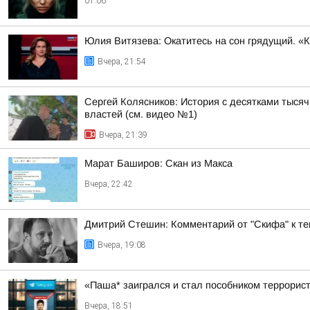
01:06
Юлия Витязева: Окатитесь на сон грядущий. «
Вчера, 21:54
Сергей Колясников: История с десятками тыся
властей (см. видео №1)
Вчера, 21:39
Марат Баширов: Скан из Макса
Вчера, 22:42
Дмитрий Стешин: Комментарий от "Скифа" к те
Вчера, 19:08
«Паша* заигрался и стал пособником террорис
Вчера, 18:51