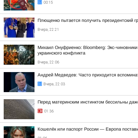
00:15
Плющенко пытается получить президентский г
Вчера, 22:21
Михаил Онуфриенко: Bloomberg: Экс-чиновники
украинского конфликта
Вчера, 22:06
Андрей Медведев: Часто приходится вспоминат
Вчера, 22:03
Перед материнским инстинктом бессильны даж
01:36
Кошелёк или паспорт России — Европа постав