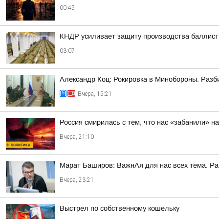
00:45
КНДР усиливает защиту производства баллист
03:07
Александр Коц: Рокировка в Минобороны. Разб
Вчера, 15:21
Россия смирилась с тем, что нас «забанили» н
Вчера, 21:10
Марат Баширов: ВажнАя для нас всех тема. Ра
Вчера, 23:21
Выстрел по собственному кошельку