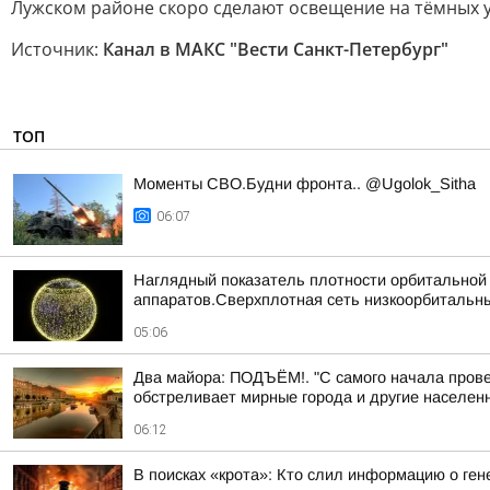
Лужском районе скоро сделают освещение на тёмных 
Источник:
Канал в МАКС "Вести Санкт-Петербург"
ТОП
Моменты СВО.Будни фронта.. @Ugolok_Sitha
06:07
Наглядный показатель плотности орбитальной г
аппаратов.Сверхплотная сеть низкоорбитальны
05:06
Два майора: ПОДЪЁМ!. "С самого начала прове
обстреливает мирные города и другие населенн
06:12
В поисках «крота»: Кто слил информацию о ге