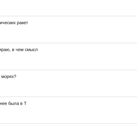
ических ракет
ираю, в чем смысл
а морях?
нее была в Т