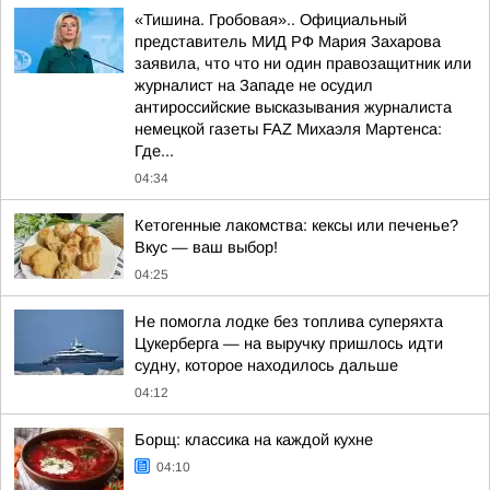
«Тишина. Гробовая».. Официальный
представитель МИД РФ Мария Захарова
заявила, что что ни один правозащитник или
журналист на Западе не осудил
антироссийские высказывания журналиста
немецкой газеты FAZ Михаэля Мартенса:
Где...
04:34
Кетогенные лакомства: кексы или печенье?
Вкус — ваш выбор!
04:25
Не помогла лодке без топлива суперяхта
Цукерберга — на выручку пришлось идти
судну, которое находилось дальше
04:12
Борщ: классика на каждой кухне
04:10