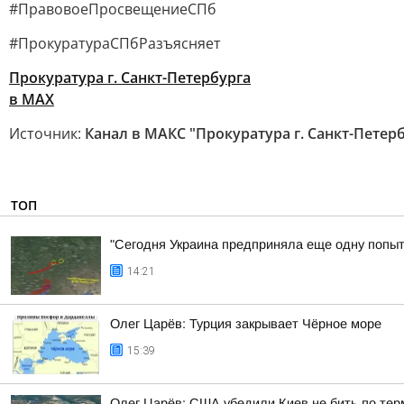
#ПравовоеПросвещениеСПб
#ПрокуратураСПбРазъясняет
Прокуратура г. Санкт-Петербурга
в МАХ
Источник:
Канал в МАКС "Прокуратура г. Санкт-Петер
ТОП
"Сегодня Украина предприняла еще одну попытк
14:21
Олег Царёв: Турция закрывает Чёрное море
15:39
Олег Царёв: США убедили Киев не бить по тер