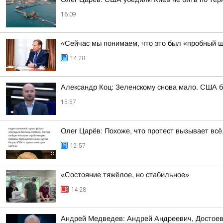
16:09
«Сейчас мы понимаем, что это был «пробный ш
14:28
Александр Коц: Зеленскому снова мало. США бу
15:57
Олег Царёв: Похоже, что протест вызывает вс
12:57
«Состояние тяжёлое, но стабильное»
14:28
Андрей Медведев: Андрей Андреевич, Достоевск