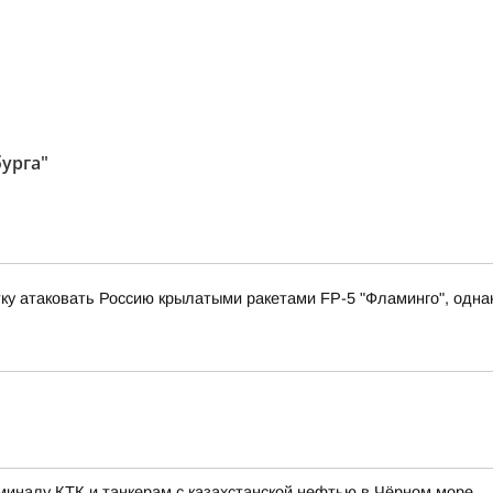
бурга"
у атаковать Россию крылатыми ракетами FP-5 "Фламинго", однако
миналу КТК и танкерам с казахстанской нефтью в Чёрном море