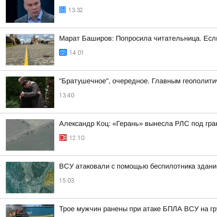
13:32
Марат Баширов: Попросила читательница. Если 
14:01
"Братушечное", очередное. Главным геополити
13:40
Александр Коц: «Герань» вынесла РЛС под гра
12:10
ВСУ атаковали с помощью беспилотника здание
15:03
Трое мужчин ранены при атаке БПЛА ВСУ на гр