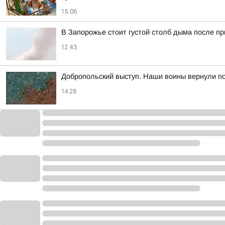
15:06
В Запорожье стоит густой столб дыма после п
12:43
Добропольский выступ. Наши воины вернули по
14:28