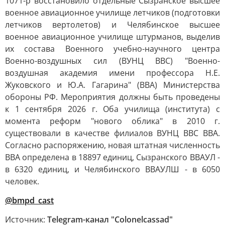
1071-р восстановило отдельные Сызранское высшее
военное авиационное училище летчиков (подготовки
летчиков вертолетов) и Челябинское высшее
военное авиационное училище штурманов, выделив
их состава Военного учебно-научного центра
Военно-воздушных сил (ВУНЦ ВВС) "Военно-
воздушная академия имени профессора Н.Е.
Жуковского и Ю.А. Гагарина" (ВВА) Министерства
обороны РФ. Мероприятия должны быть проведены
к 1 сентября 2026 г. Оба училища (института) с
момента реформ "нового облика" в 2010 г.
существовали в качестве филиалов ВУНЦ ВВС ВВА.
Согласно распоряжению, новая штатная численность
ВВА определена в 18897 единиц, Сызранского ВВАУЛ -
в 6320 единиц, и Челябинского ВВАУЛШ - в 6050
человек.
@bmpd_cast
Источник:
Telegram-канал "Colonelcassad"