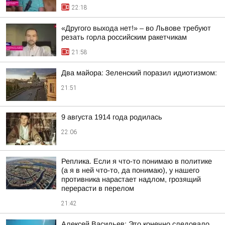
22:18
«Другого выхода нет!» – во Львове требуют
резать горла российским ракетчикам
21:58
Два майора: Зеленский поразил идиотизмом:
21:51
9 августа 1914 года родилась
22:06
Реплика. Если я что-то понимаю в политике
(а я в ней что-то, да понимаю), у нашего
противника нарастает надлом, грозящий
перерасти в перелом
21:42
Алексей Васильев: Это конечно следовало