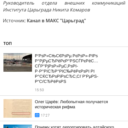
Руководитель отдела внешних коммуникаций
Института Царьграда Никита Комаров
Источник:
Канал в МАКС "Царьград"
ТОП
Р‘РѕР»СЊС€РѕРµ РєРѕР»-РІРѕ
Р°РјРµСЂРёРєР°РЅСЃРєРёС…
СЃР°РјРѕР»РµС‚РѕРІ-
Р·Р°РїСЂР°РІС‰РёРєРѕРІ РІ
Р°СЌСЂРѕРїРѕСЂС‚Сѓ Р‘РµРЅ-
Р“СѓСЂРёРѕРЅ
15:50
Олег Царёв: Любопытная получается
историческая рифма
17:27
Почему хотят депортировать алтайского