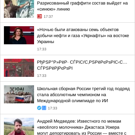
Разрисованный граффити состав выйдет на
«синюю» линию
17:37
«Ночью были атакованы семь объектов
добычи нефти и газа «Укрнафты» на востоке
Украины
17:33
РђРЅР°Р»РёР· СЃРїСѓС‚РЅРёРєРѕРІС‹С…
СЃРЅРёРјРєРѕРІ
17:33
Школьная сборная России третий год подряд
стала абсолютным чемпионом на
Международной олимпиаде по ИИ
17:33
Андрей Медведев: Известного по мемам
«весёлого молочника» Джастаса Уокера
могут депортировать из России — вместе с