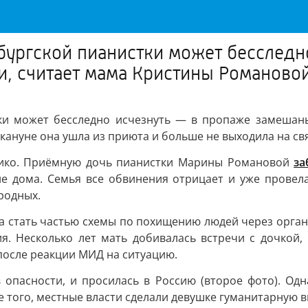
бургской пианистки может бесследн
и, считает мама Кристины Романово
ки может бесследно исчезнуть — в пропаже замешаны
кануне она ушла из приюта и больше не выходила на свя
ехико. Приёмную дочь пианистки Марины Романовой
за
е дома. Семья все обвинения отрицает и уже провела
родных.
ла стать частью схемы по похищению людей через орган
я. Несколько лет мать добивалась встречи с дочкой,
осле реакции МИД на ситуацию.
в опасности, и просилась в Россию (второе фото). Одн
е того, местные власти сделали девушке гуманитарную в