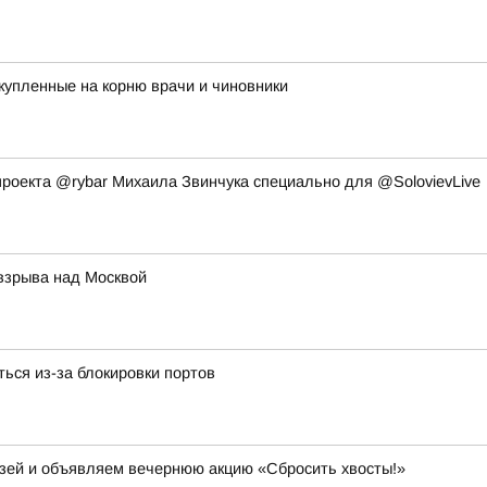
купленные на корню врачи и чиновники
 проекта @rybar Михаила Звинчука специально для @SolovievLive
 взрыва над Москвой
ься из-за блокировки портов
узей и объявляем вечернюю акцию «Сбросить хвосты!»