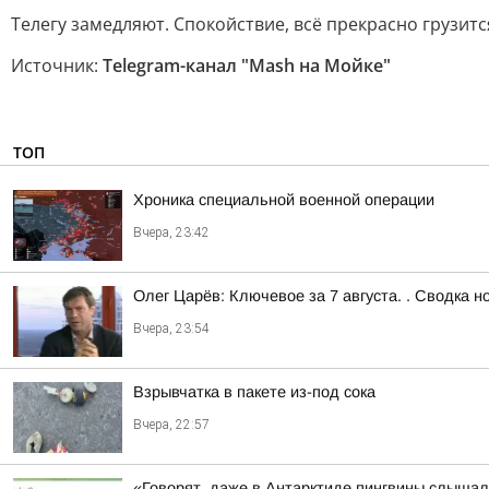
Телегу замедляют. Спокойствие, всё прекрасно грузит
Источник:
Telegram-канал "Mash на Мойке"
ТОП
Хроника специальной военной операции
Вчера, 23:42
Олег Царёв: Ключевое за 7 августа. . Сводка н
Вчера, 23:54
Взрывчатка в пакете из-под сока
Вчера, 22:57
«Говорят, даже в Антарктиде пингвины слыша