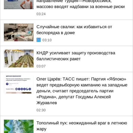
направление Турция—Новороссийск,
массово вводят надбавки за военные риски
03:24
Случайные свалки: как избавиться от
беспорядка в доме
03:10
КНДР усиливает защиту производства
баллистических ракет
03:07
Олег Царёв: ТАСС пишет: Партия «Яблоко»
ведет предвыборную кампанию на западные
деньги, считает председатель партии
«Родина», депутат Госдумы Алексей
Журавлев
02:30
Тополиный пух: неожиданный враг в летнюю
жару