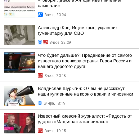
«Говорят, даже в Антарктиде пингвины
слышали»
Вчера, 20:34
Александр Коц: Ищем крыс, укравших
гуманитарку для СВО
Вчера, 22:09
Что будет дальше?! Предвидение от самого
известного военкора страны, Героя России и
нашего дорогого друга!
Вчера, 20:18
Владислав Шурыгин: О чём не расскажут
наши купленные на корню врачи и чиновники
Вчера, 18:19
Известный киевский журналист: «Радость от
ударов «Мадьяра» закончилась»
Вчера, 19:15