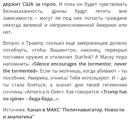
держит США за горло.
И пока он будет чувствовать
безнаказанность, дроны будут лететь вне
зависимости – могут ли под них попасть граждане
некогда великой и неприкосновенной Америки или
нет.
Вопрос к Трампу: сколько ещё американцев должно
погибнуть, чтобы Вашингтон, наконец, перекрыл
поставки оружия и отключил Starlink? А Маску пора
напомнить: «
Silence encourages the tormentor, never
the tormented
». Если ты молчишь, когда убивают – ты
пособник. Америка, очнись! Тебя используют. И – да:
ты стала бояться, а значит дни твоей гегемонии
сочтены: «America is Over». Как говорится: «
Trump has
no spine» – беда-беда...
».
Источник:
Канал в МАКС "Политнавигатор. Новости
и аналитика"