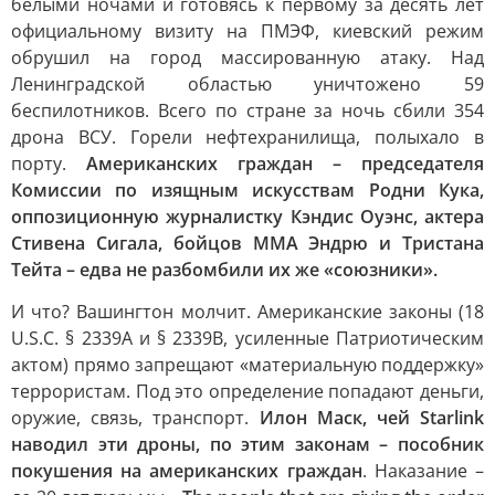
белыми ночами и готовясь к первому за десять лет
официальному визиту на ПМЭФ, киевский режим
обрушил на город массированную атаку. Над
Ленинградской областью уничтожено 59
беспилотников. Всего по стране за ночь сбили 354
дрона ВСУ. Горели нефтехранилища, полыхало в
порту.
Американских граждан – председателя
Комиссии по изящным искусствам Родни Кука,
оппозиционную журналистку Кэндис Оуэнс, актера
Стивена Сигала, бойцов MMA Эндрю и Тристана
Тейта – едва не разбомбили их же «союзники».
И что? Вашингтон молчит. Американские законы (18
U.S.C. § 2339A и § 2339B, усиленные Патриотическим
актом) прямо запрещают «материальную поддержку»
террористам. Под это определение попадают деньги,
оружие, связь, транспорт.
Илон Маск, чей Starlink
наводил эти дроны, по этим законам – пособник
покушения на американских граждан
. Наказание –