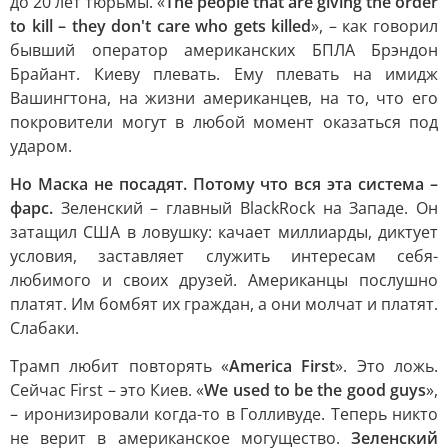
до 20 лет тюрьмы. «
The people that are giving the order
to kill – they don't care who gets killed
», – как говорил
бывший оператор американских БПЛА Брэндон
Брайант. Киеву плевать. Ему плевать на имидж
Вашингтона, на жизни американцев, на то, что его
покровители могут в любой момент оказаться под
ударом.
Но Маска не посадят. Потому что вся эта система –
фарс.
Зеленский – главный BlackRock на Западе. Он
затащил США в ловушку: качает миллиарды, диктует
условия, заставляет служить интересам себя-
любимого и своих друзей. Американцы послушно
платят. Им бомбят их граждан, а они молчат и платят.
Слабаки.
Трамп любит повторять «
America First
». Это ложь.
Сейчас First – это Киев. «
We used to be the good guys
»,
– иронизировали когда-то в Голливуде. Теперь никто
не верит в американское могущество.
Зеленский