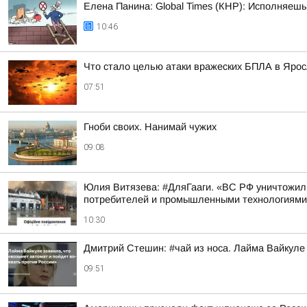
Елена Панина: Global Times (КНР): Исполняеш
10:46
Что стало целью атаки вражеских БПЛА в Яро
07:51
Гноби своих. Нанимай чужих
09:08
Юлия Витязева: #ДляГааги. «ВС РФ уничтожили
потребителей и промышленными технологиями. 
10:30
Дмитрий Стешин: #чай из носа. Лайма Вайкуле
09:51