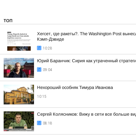
ТОП
Хегсет, где ракеты?. The Washington Post вы
Кэмп-Дэвиде
10:28
Юрий Баранчик: Сирия как утраченный стратег
09:04
Нехороший особняк Тимура Иванова
10:15
Сергей Колясников: Вижу в сети все больше в
08:18