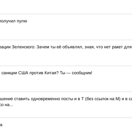
 получил пулю
ации Зеленского: Зачем ты её объявлял, зная, что нет ракет дл
ь санкции США против Китая? Ты — сообщник!
ешение ставить одновременно посты и в Т (без ссылок на М) и в
о на...
на