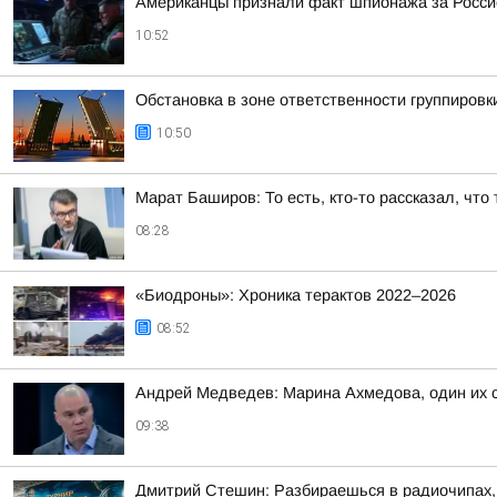
Американцы признали факт шпионажа за Росси
10:52
Обстановка в зоне ответственности группировк
10:50
Марат Баширов: То есть, кто-то рассказал, чт
08:28
«Биодроны»: Хроника терактов 2022–2026
08:52
Андрей Медведев: Марина Ахмедова, один их с
09:38
Дмитрий Стешин: Разбираешься в радиочипах, 