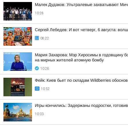
Малек Дудаков: Ультралевые захватывают Мич
10:28
Сергей Лебедев: И вот четверг, 6 августа: во
08:22
Мария Захарова: Мэр Хиросимы в годовщину бом
на мирных жителей атомную бомбу
10:28
Фейк: Киев бьет по складам Wildberries обосн
10:52
Игры кончились: Задержаны подростки, готови
10:03