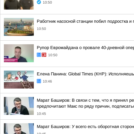
10:50
Работник насосной станции побил подростка и
10:50
Рупор Евромайдана о провале 40-дневной опер
10:50
Елена Панина: Global Times (КНР): Исполняеш
10:46
Марат Баширов: В связи с тем, что я принял р
предпочитают Макс по ряду причин, подписатьс
10:45
Марат Баширов: У всего есть оборотная сторо