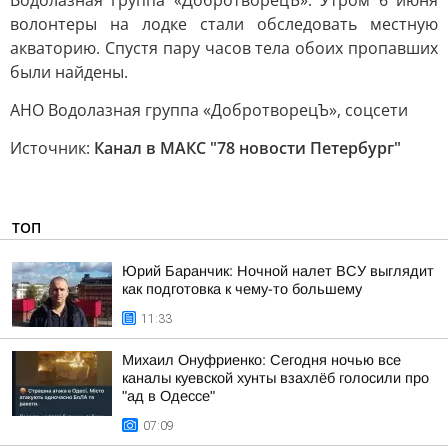
Водолазная группа «ДобротворецЪ». Утром 6 июня
волонтеры на лодке стали обследовать местную
акваторию. Спустя пару часов тела обоих пропавших
были найдены.
АНО Водолазная группа «ДобротворецЪ», соцсети
Источник:
Канал в МАКС "78 новости Петербург"
ТОП
Юрий Баранчик: Ночной налет ВСУ выглядит
как подготовка к чему-то большему
11:33
Михаил Онуфриенко: Сегодня ночью все
каналы куевской хунты взахлёб голосили про
"ад в Одессе"
07:09