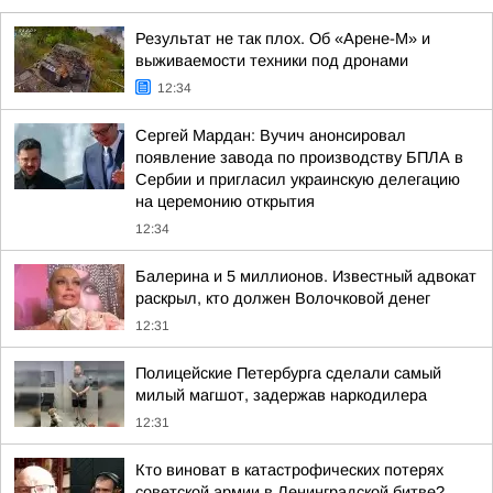
Результат не так плох. Об «Арене-М» и
выживаемости техники под дронами
12:34
Сергей Мардан: Вучич анонсировал
появление завода по производству БПЛА в
Сербии и пригласил украинскую делегацию
на церемонию открытия
12:34
Балерина и 5 миллионов. Известный адвокат
раскрыл, кто должен Волочковой денег
12:31
Полицейские Петербурга сделали самый
милый магшот, задержав наркодилера
12:31
Кто виноват в катастрофических потерях
советской армии в Ленинградской битве?