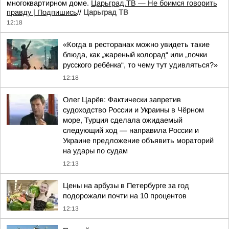
многоквартирном доме.
Царьград.ТВ — Не боимся говорить
правду | Подпишись
//
Царьград ТВ
12:18
«Когда в ресторанах можно увидеть такие
блюда, как „жареный колорад“ или „почки
русского ребёнка“, то чему тут удивляться?»
12:18
Олег Царёв: Фактически запретив
судоходство России и Украины в Чёрном
море, Турция сделала ожидаемый
следующий ход — направила России и
Украине предложение объявить мораторий
на удары по судам
12:13
Цены на арбузы в Петербурге за год
подорожали почти на 10 процентов
12:13