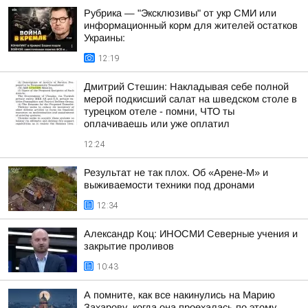
Рубрика — "Эксклюзивы" от укр СМИ или
информационный корм для жителей остатков
Украины:
12:19
Дмитрий Стешин: Накладывая себе полной
мерой подкисший салат на шведском столе в
турецком отеле - помни, ЧТО ты
оплачиваешь или уже оплатил
12:24
Результат не так плох. Об «Арене-М» и
выживаемости техники под дронами
12:34
Александр Коц: ИНОСМИ Северные учения и
закрытие проливов
10:43
А помните, как все накинулись на Марию
Захарову, когда она проехалась по этому