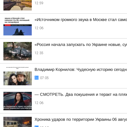
12:59
«Источником громкого звука в Москве стал сам
12:06
«Россия начала запускать по Украине новые, 
12:35
Владимир Корнилов: Чудесную историю сегодня
07:05
— СМОТРЕТЬ. Два покушения и теракт на пляже
12:06
Хроника ударов по территории Украины 06 авгус