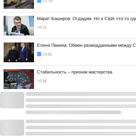
12:10
Марат Баширов: Отдадим. Но и США что-то сд
10:15
Елена Панина: Обмен разведданными между С
10:52
Стабильность – признак мастерства
10:34