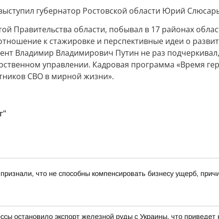
выступил губернатор Ростовской области Юрий Слюсарь
ой Правительства области, побывал в 17 районах облас
отношение к стажировке и перспективные идеи о разви
дент Владимир Владимирович Путин не раз подчеркивал
арственном управлении. Кадровая программа «Время ге
тников СВО в мирной жизни».
г"
 признали, что не способны компенсировать бизнесу ущерб, при
ессы остановило экспорт железной руды с Украины, что приведет