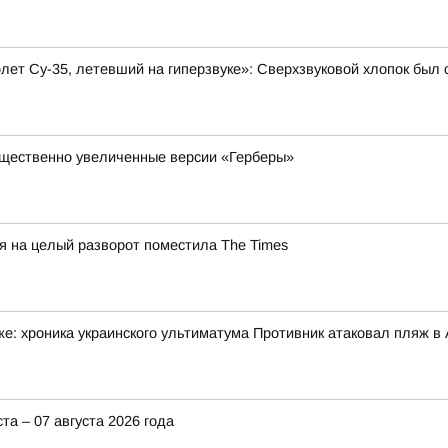
олет Су-35, летевший на гиперзвуке»: Сверхзвуковой хлопок бы
существенно увеличенные версии «Герберы»
 на целый разворот поместила The Times
: хроника украинского ультиматума Противник атаковал пляж в А
та – 07 августа 2026 года