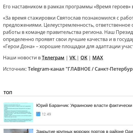
Его наставником в рамках программы «Время героев» 
«За время стажировки Святослав познакомился с работ
предложениями. Целеустремленность, ответственное 
работы в команде правительства региона. Наш Прези
определенно проявят свои лучшие качества и в госуд
«Герои Дона» – хорошие площадки для адаптации учас
Наши новости в
Телеграм
|
VК
|
ОK
|
MAX
Источник:
Telegram-канал "ГЛАВНОЕ / Санкт-Петербур
ТОП
Юрий Баранчик: Украинские власти фактически
12:49
Закрытие крупных морских портов в районе Од