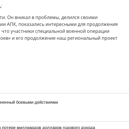
:
ти. Он вникал в проблемы, делился своими
тии АПК, показались интересными для продолжения
, что участники специальной военной операции
роев» и его продолжение наш региональный проект
чиненный боевыми действиями
 к потере миллиардов долларов годового дохода