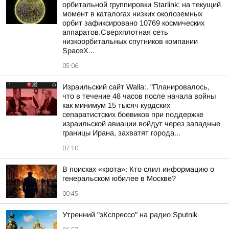
орбитальной группировки Starlink: на текущий
момент в каталогах низких околоземных
орбит зафиксировано 10769 космических
аппаратов.Сверхплотная сеть
низкоорбитальных спутников компании
SpaceX...
05:06
Израильский сайт Walla:. "Планировалось,
что в течение 48 часов после начала войны
как минимум 15 тысяч курдских
сепаратистских боевиков при поддержке
израильской авиации войдут через западные
границы Ирана, захватят города...
07:10
В поисках «крота»: Кто слил информацию о
генеральском юбилее в Москве?
00:45
Утренний "эКспрессо" на радио Sputnik