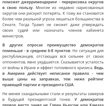
поможет джерримендеринг - перерисовка округов
в свою пользу
. Многие из недавно нарисованных
округов они рискуют потерять. К тому же становится
более чем реальной угроза лишиться большинства в
Сенате. Тогда Трамп не сможет даже утверждать
своих судей или назначать членов кабинета
министров.
В других опросах преимущество демократов
поменьше - в среднем 6-8 пунктов
. Но ситуация для
республиканцев, отстающих всё сильнее от своих
оппонентов, явно ухудшается. Сказывается усталость
от войны в Иране и эффект топливного кризиса.
Ведь
в Америке действует неписаное правило - чем
выше цены на заправках, тем ниже рейтинг
правящей партии и президента США
.
Не менее скандальными стали и результаты замеров
в будущей президентской гонке.
У демократов
первое место занял не Гэвин Ньюсом или Камала