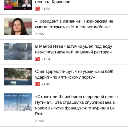
генерал Кривонос
21:58
«Президент в изгнании» Тихановская не
смогла открыть счёт в польском банке
21:55
В Малой Неве частично ушел под воду
неэксплуатируемый плавучий ресторан
21:54
Олег Царёв: Пишут, что украинский БЭК
ударил «по ялтинскому порту»
21:48
«Станет ли Шпицберген очередной целью
Путина?» Эта страшилка опубликована в
новом выпуске французского журнала Le
Point
21:42