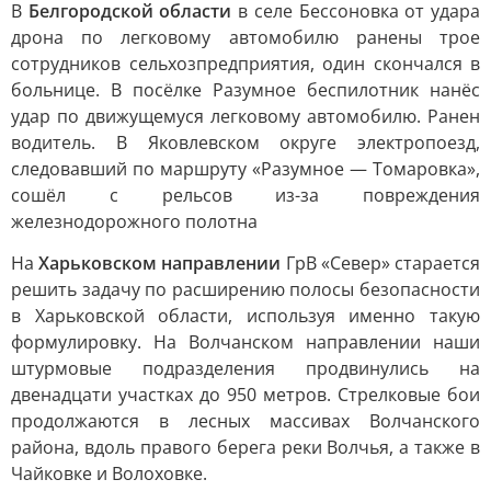
В
Белгородской области
в селе Бессоновка от удара
дрона по легковому автомобилю ранены трое
сотрудников сельхозпредприятия, один скончался в
больнице. В посёлке Разумное беспилотник нанёс
удар по движущемуся легковому автомобилю. Ранен
водитель. В Яковлевском округе электропоезд,
следовавший по маршруту «Разумное — Томаровка»,
сошёл с рельсов из-за повреждения
железнодорожного полотна
На
Харьковском направлении
ГрВ «Север» старается
решить задачу по расширению полосы безопасности
в Харьковской области, используя именно такую
формулировку. На Волчанском направлении наши
штурмовые подразделения продвинулись на
двенадцати участках до 950 метров. Стрелковые бои
продолжаются в лесных массивах Волчанского
района, вдоль правого берега реки Волчья, а также в
Чайковке и Волоховке.