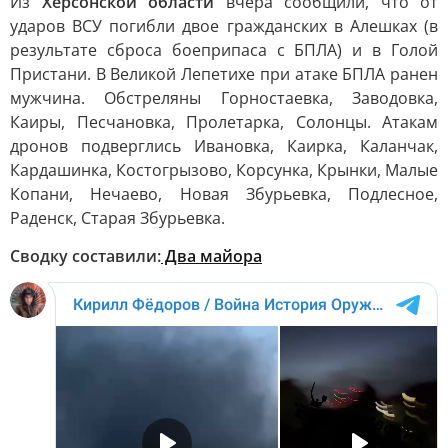
Из
Херсонской области
вчера сообщили, что от
ударов ВСУ погибли двое гражданских в Алешках (в
результате сброса боеприпаса с БПЛА) и в Голой
Пристани. В Великой Лепетихе при атаке БПЛА ранен
мужчина. Обстреляны Горностаевка, Заводовка,
Каиры, Песчановка, Пролетарка, Солонцы. Атакам
дронов подверглись Ивановка, Каирка, Каланчак,
Кардашинка, Костогрызово, Корсунка, Крынки, Малые
Копани, Нечаево, Новая Збурьевка, Подлесное,
Раденск, Старая Збурьевка.
Сводку составили:
Два майора