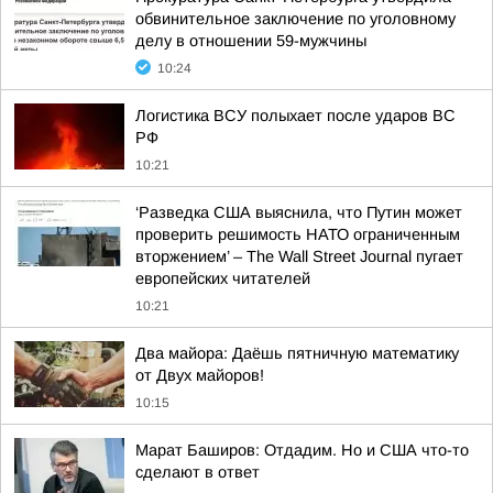
обвинительное заключение по уголовному
делу в отношении 59-мужчины
10:24
Логистика ВСУ полыхает после ударов ВС
РФ
10:21
‘Разведка США выяснила, что Путин может
проверить решимость НАТО ограниченным
вторжением’ – The Wall Street Journal пугает
европейских читателей
10:21
Два майора: Даёшь пятничную математику
от Двух майоров!
10:15
Марат Баширов: Отдадим. Но и США что-то
сделают в ответ