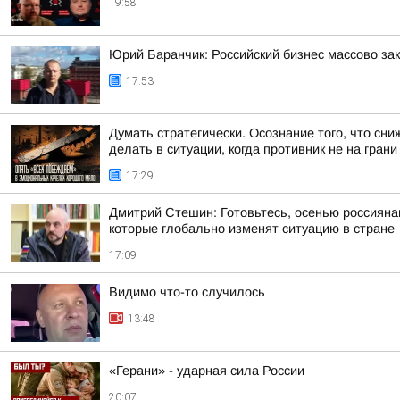
19:58
Юрий Баранчик: Российский бизнес массово за
17:53
Думать стратегически. Осознание того, что с
делать в ситуации, когда противник не на грани к
17:29
Дмитрий Стешин: Готовьтесь, осенью россиянам
которые глобально изменят ситуацию в стране
17:09
Видимо что-то случилось
13:48
«Герани» - ударная сила России
20:07