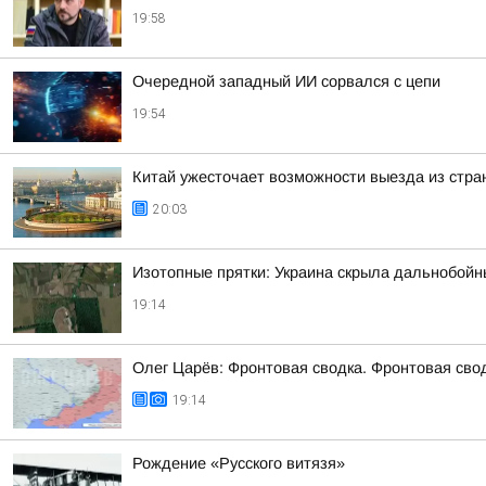
19:58
Очередной западный ИИ сорвался с цепи
19:54
Китай ужесточает возможности выезда из стран
20:03
Изотопные прятки: Украина скрыла дальнобойн
19:14
Олег Царёв: Фронтовая сводка. Фронтовая свод
19:14
Рождение «Русского витязя»