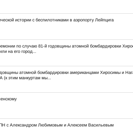
ческой истории с беспилотниками в аэропорту Лейпцига
монии по случаю 81-й годовщины атомной бомбардировки Хироси
ли на его город...
годовщины атомной бомбардировки американцами Хиросимы и Наг
 (к этим манкуртам мы...
ленскому
ЦПН с Александром Любимовым и Алексеем Васильевым