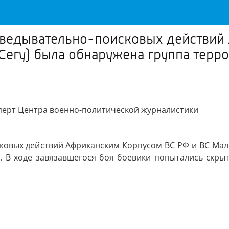
зведывательно-поисковых действий
 Сегу) была обнаружена группа терр
сперт Центра военно-политической журналистики
ковых действий Африканским Корпусом ВС РФ и ВС Мали 
. В ходе завязавшегося боя боевики попытались скры