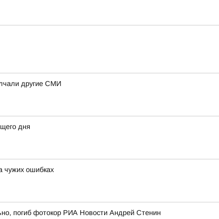
олчали другие СМИ
щего дня
а чужих ошибках
ьно, погиб фотокор РИА Новости Андрей Стенин