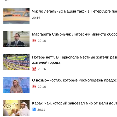
20:16
Число легальных машин такси в Петербурге пр
20:16
Маргарита Симоньян: Литовский министр оборон
20:16
Потерь нет?. В Тернополе местные жители раз
жителей города
20:16
О возможностях, которые Росмолодёжь предос
20:16
Карак: чай, который завоевал мир от Дели до 
20:11