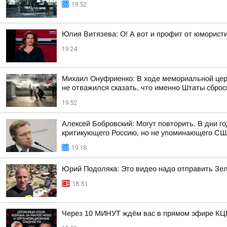
19:52
Юлия Витязева: О! А вот и профит от юмористи
19:24
Михаил Онуфриенко: В ходе мемориальной цере
не отважился сказать, что именно Штаты сброси
19:52
Алексей Бобровский: Могут повторить. В дни 
критикующего Россию, но не упоминающего США
19:18
Юрий Подоляка: Это видео надо отправить Зе
18:51
Через 10 МИНУТ ждём вас в прямом эфире К