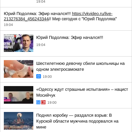
19:04
Юрий Подоляка: Эфир начался!!!
https://vkvideo.ru/live-
213276384_456243344
//
Мир сегодня с "Юрий Подоляка"
19:04
Юрий Подоляка: Эфир начался!!!
19:04
Шестилетнюю девочку сбили школьницы на
одном электросамокате
19:00
«Одессу ждут страшные испытания» – нацист
Мосийчук
19:00
Поднял коробку — раздался взрыв: В
Курской области мужчина подорвался на
мине