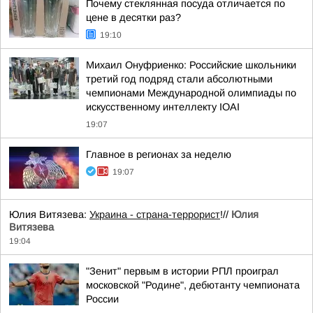
Почему стеклянная посуда отличается по
цене в десятки раз?
19:10
Михаил Онуфриенко: Российские школьники
третий год подряд стали абсолютными
чемпионами Международной олимпиады по
искусственному интеллекту IOAI
19:07
Главное в регионах за неделю
19:07
Юлия Витязева:
Украина - страна-террорист
!//
Юлия
Витязева
19:04
"Зенит" первым в истории РПЛ проиграл
московской "Родине", дебютанту чемпионата
России