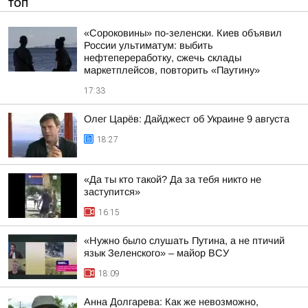
ТОП
«Сороковины» по-зеленски. Киев объявил
России ультиматум: выбить
нефтепереработку, сжечь склады
маркетплейсов, повторить «Паутину»
17:33
Олег Царёв: Дайджест об Украине 9 августа
18:27
«Да ты кто такой? Да за тебя никто не
заступится»
16:15
«Нужно было слушать Путина, а не птичий
язык Зеленского» – майор ВСУ
18:09
Анна Долгарева: Как же невозможно,